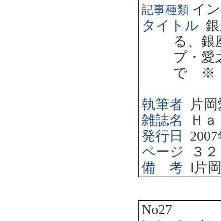
イン
記事種類
タイトル
銀
る、銀
プ・愛
で ※
執筆者
片岡
雑誌名
Ｈａ
発行日
2007
ページ
３２
備 考
‖
片
No27