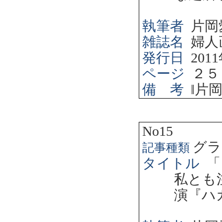
執筆者
片岡
雑誌名
婦人
発行日
2011
ページ
２５
備 考
‖
片
No15
グラ
記事種類
タイトル
「
私とも
演『ハ