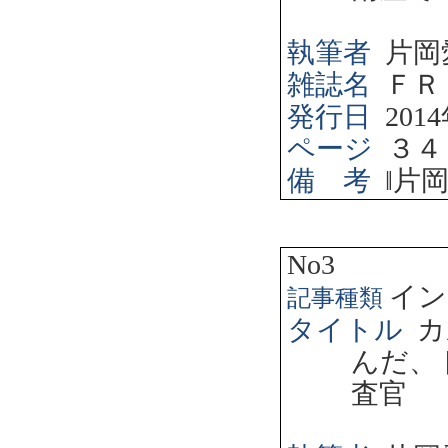
執筆者
片岡
雑誌名
ＦＲ
発行日
2014
ページ
３４
備 考
‖
片
No3
イン
記事種類
タイトル
カ
んだ、
査官