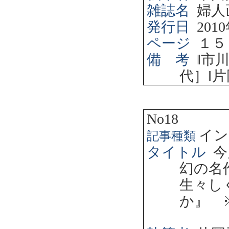
雑誌名
婦人
発行日
2010
ページ
１５
備 考
‖
市
代］
‖
片
No18
イン
記事種類
タイトル
今
幻の名
生々し
か』 