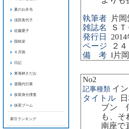
夏のお弁当
執筆者
片岡
浅田美代子
雑誌名
ＳＴ
佐藤愛子
発行日
2014
国枝栄
ページ
２４
６月病
備 考
‖
片
日記
東海林さだお
No2
退職代行業
イン
記事種類
仮装身分捜査
タイトル
日
ブン 
抹茶ブーム
も、そ
索引ランキング
南座で