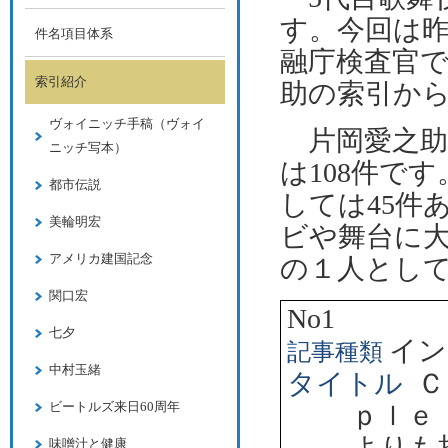
す。今回は
件名項目体系
融庁検査官
索引紹介
助の索引か
ヴォイニッチ手稿（ヴォイ
片岡愛之助
ニッチ写本）
は
108
件です
都市伝説
しては
45
件
美輪明宏
ビや舞台に
アメリカ建国記念
の１人とし
関口宏
No1
七夕
イン
記事種類
中村玉緒
タイトル
Ｃ
ビートルズ来日60周年
ｐｌｅ
よりも
味噌汁と健康