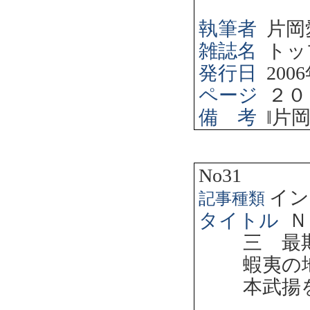
執筆者
片岡
雑誌名
トッ
発行日
2006
ページ
２０
備 考
‖
片
No31
イン
記事種類
タイトル
Ｎ
三 最
蝦夷の
本武揚