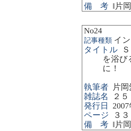
備 考
‖
片
No24
イン
記事種類
タイトル
Ｓ
を浴び
に！
執筆者
片岡
雑誌名
２５
発行日
2007
ページ
３３
備 考
‖
片