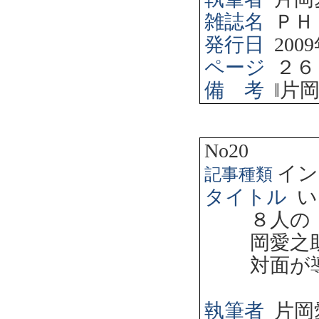
雑誌名
ＰＨ
発行日
2009
ページ
２６
備 考
‖
片
No20
イン
記事種類
タイトル
い
８人の
岡愛之
対面が
執筆者
片岡