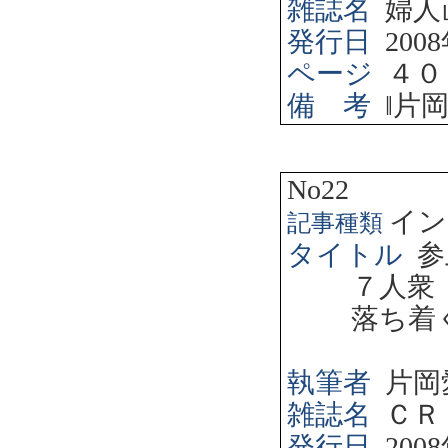
雑誌名
婦人
発行日
2008
ページ
４０
備 考
‖
片
No22
イン
記事種類
タイトル
参
７人衆
落ち着
執筆者
片岡
雑誌名
ＣＲ
発行日
2008