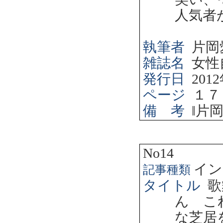
人気者
執筆者
片岡
雑誌名
女性
発行日
2012
ページ
１７
備 考
‖
片
No14
イン
記事種類
タイトル
歌
ん こ
な芝居