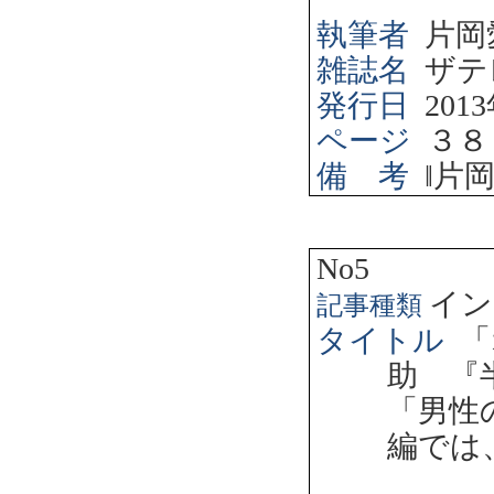
執筆者
片岡
雑誌名
ザテ
発行日
2013
ページ
３８
備 考
‖
片
No5
イン
記事種類
タイトル
「
助 『
「男性
編では