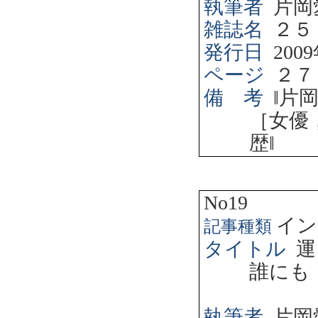
執筆者
片岡
雑誌名
２５
発行日
2009
ページ
２７
備 考
‖
片
［女優
歴
‖
No19
イン
記事種類
タイトル
運
誰にも
執筆者
片岡