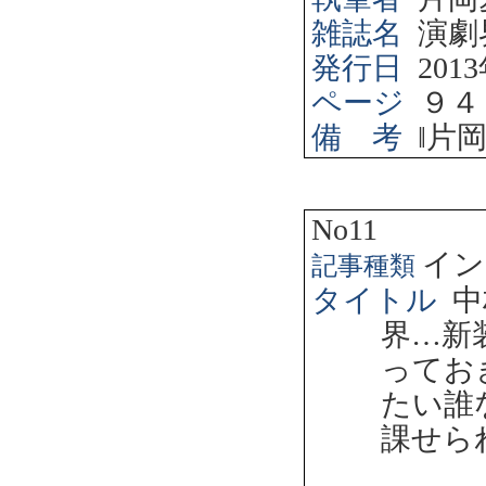
雑誌名
演劇
発行日
2013
ページ
９４
備 考
‖
片
No11
イン
記事種類
タイトル
中
界…新
ってお
たい誰
課せら