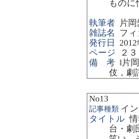
ものに
執筆者
片岡
雑誌名
フィ
発行日
2012
ページ
２３
備 考
‖
片
伎，劇
No13
イン
記事種類
タイトル
情
台・劇
笑い、