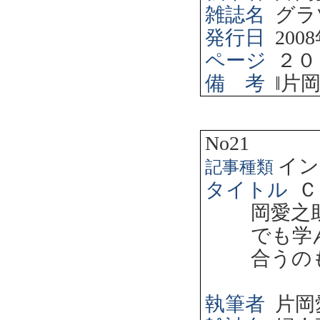
雑誌名
グラ
発行日
2008
ページ
２０
備 考
‖
片
No21
イン
記事種類
タイトル
Ｃ
岡愛之
でも学
合うの
執筆者
片岡