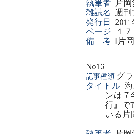
執筆者
片岡
雑誌名
週刊
発行日
2011
ページ
１７
備 考
‖
片
No16
グラ
記事種類
タイトル
海
ンは７
行』で
いる片
執筆者
片岡