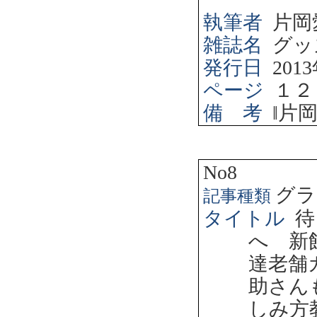
執筆者
片岡
雑誌名
グッ
発行日
2013
ページ
１２
備 考
‖
片
No8
グラ
記事種類
タイトル
待
へ 新
達老舗
助さん
しみ方