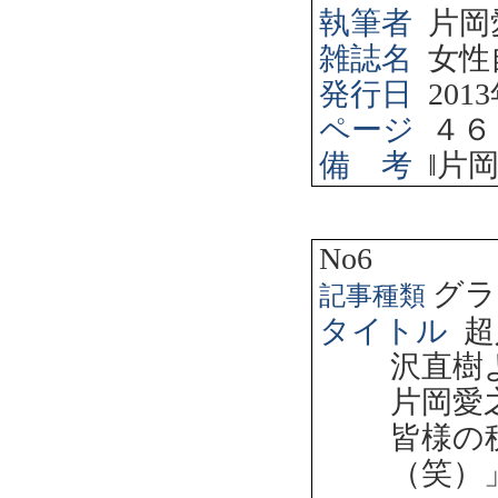
執筆者
片岡
雑誌名
女性
発行日
2013
ページ
４６
備 考
‖
片
No6
グラ
記事種類
タイトル
超
沢直樹
片岡愛
皆様の
（笑）