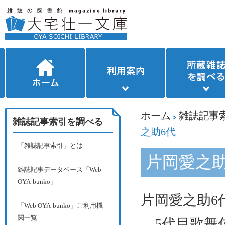
ホーム
雑誌記事
雑誌記事索引を調べる
之助6代
「雑誌記事索引」とは
片岡愛之助
雑誌記事データベース「Web
OYA-bunko」
片岡愛之助
6
「Web OYA-bunko」ご利用機
関一覧
5
代目歌舞