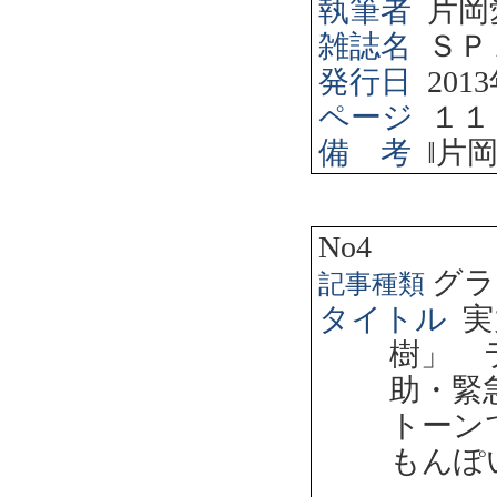
執筆者
片岡
雑誌名
ＳＰ
発行日
2013
ページ
１１
備 考
‖
片
No4
グラ
記事種類
タイトル
実
樹」 
助・緊
トーン
もんぽ