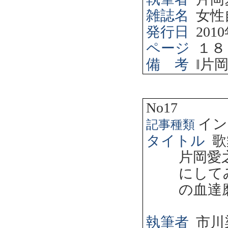
雑誌名
女性
発行日
2010
ページ
１８
備 考
‖
片
No17
イン
記事種類
タイトル
歌
片岡愛
にして
の血達
執筆者
市川