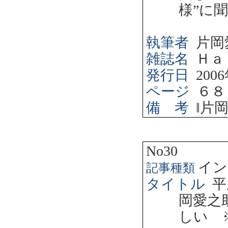
様”に
執筆者
片岡
雑誌名
Ｈａ
発行日
2006
ページ
６８
備 考
‖
片
No30
イン
記事種類
タイトル
平
岡愛之
しい 