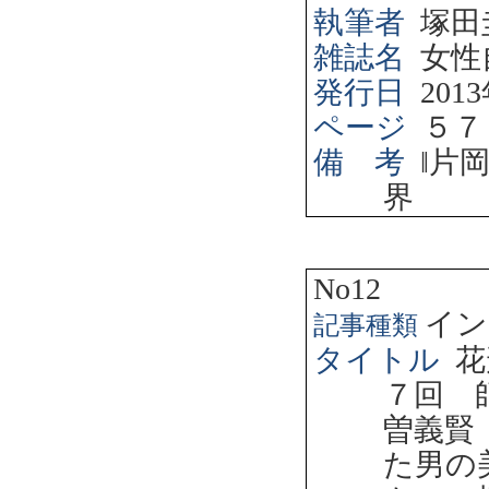
執筆者
塚田
雑誌名
女性
発行日
2013
ページ
５７
備 考
‖
片
界
No12
イン
記事種類
タイトル
花
７回 
曽義賢
た男の