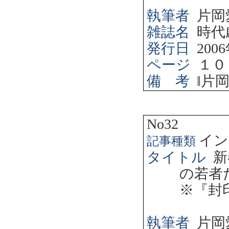
執筆者
片岡
雑誌名
時代
発行日
2006
ページ
１０
備 考
‖
片
No32
イン
記事種類
タイトル
新
の若者
※『封
執筆者
片岡