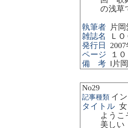
の浅草
執筆者
片岡
雑誌名
ＬＯ
発行日
2007
ページ
１０
備 考
‖
片
No29
イン
記事種類
タイトル
女
ようこ
美しい