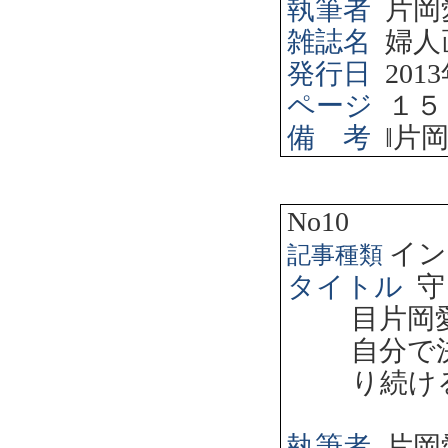
執筆者
片岡
雑誌名
婦人
発行日
2013
ページ
１５
備 考
‖
片
No10
イン
記事種類
タイトル
守
目片岡
自分で
り続け
執筆者
片岡