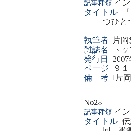
イン
記事種類
タイトル
『
つひと
執筆者
片岡
雑誌名
トッ
発行日
2007
ページ
９１
備 考
‖
片
No28
イン
記事種類
タイトル
伝
回 歌