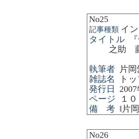
No25
イン
記事種類
タイトル
『
之助 
執筆者
片岡
雑誌名
トッ
発行日
2007
ページ
１０
備 考
‖
片
No26