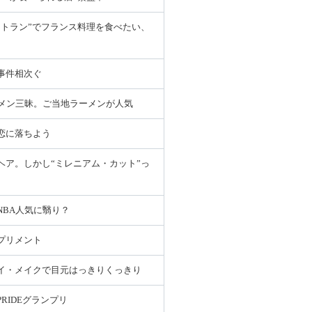
ストラン”でフランス料理を食べたい、
悪事件相次ぐ
ーメン三昧。ご当地ラーメンが人気
恋に落ちよう
ヘア。しかし“ミレニアム・カット”っ
NBA人気に翳り？
プリメント
イ・メイクで目元はっきりくっきり
RIDEグランプリ