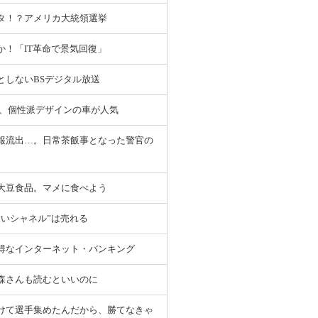
タ！？アメリカ大統領選挙
か！「IT革命で景気回復」
としないBSデジタル放送
ど、個性派デザインの車が人気
報流出…。日常茶飯事となった警官の
大豆食品。マメに食べよう
愛いシャネル”は売れる
得なインターネット・バンキング
森さんも読むといいのに
けて選手集めたんだから、勝てなきゃ