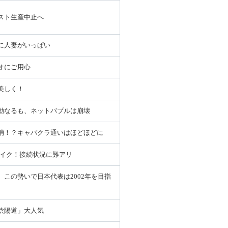
スト生産中止へ
に人妻がいっぱい
オにご用心
美しく！
動なるも、ネットバブルは崩壊
消！？キャバクラ通いはほどほどに
レイク！接続状況に難アリ
。この勢いで日本代表は2002年を目指
陰陽道」大人気