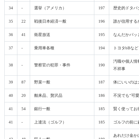
34
-
選挙（アメリカ）
197
歴史的ドタバ
35
22
戦後日本経済一般
196
誰が信用する
36
41
衛星放送
195
なんだかパッ
37
-
乗用車各種
194
トヨタbBな
汚職や個人情
38
-
警察官の犯罪・事件
190
不祥事
39
87
野菜一般
187
体にいいのは
40
20
舶来品、贅沢品
186
不況でも“可
41
54
銀行一般
185
賢く使ってお
41
-
上達法（ゴルフ）
185
ゴルフの前に
あれだけ金か