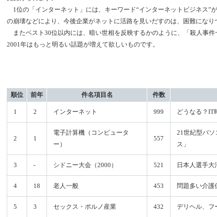
1位の「インターネット」には、キーワード“インターネットビジネス”が
の崩壊などにより、今後企業がネットに活路を見いだすのは、困難になり
またベスト30位以内には、暗い世相を反映するかのように、「殺人事件
2001年はもっと明るい話題が増えて欲しいものです。
順位
前年
件名項目名
件数
1
2
インターネット
999
どうなる？I
電子計算機（コンピュータ
21世紀型パ
2
1
557
ー）
ス」
3
-
シドニー大会（2000）
521
日本人選手大
4
18
老人一般
453
問題多い介護
5
3
セックス・ポルノ産業
432
デリヘル、フ