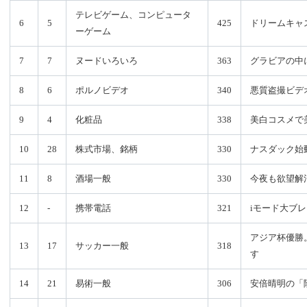
テレビゲーム、コンピュータ
6
5
425
ドリームキャ
ーゲーム
7
7
ヌードいろいろ
363
グラビアの中
8
6
ポルノビデオ
340
悪質盗撮ビデ
9
4
化粧品
338
美白コスメで
10
28
株式市場、銘柄
330
ナスダック始
11
8
酒場一般
330
今夜も欲望解
12
-
携帯電話
321
iモード大ブ
アジア杯優勝
13
17
サッカー一般
318
す
14
21
易術一般
306
安倍晴明の「