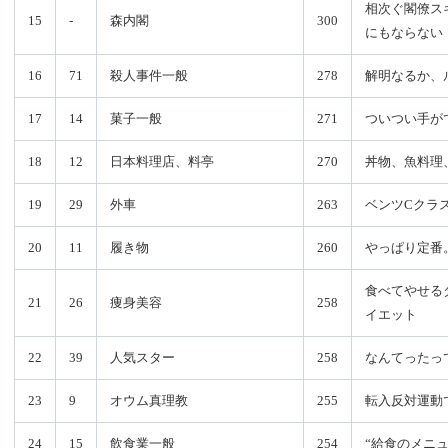
相次ぐ閣僚ス
15
-
森内閣
300
にもならない
16
71
殺人事件一般
278
解明なるか、
17
14
菓子一般
271
ついつい手が
18
12
日本料理店、料亭
270
丼物、魚料理
19
29
外車
263
ベンツCクラ
20
11
履き物
260
やっぱり定番
食べてやせる
21
26
痩身美容
258
イエット
22
39
人気スター
258
なんてったっ
23
9
オウム真理教
255
転入反対運動
24
15
飲食業一般
254
“給食のメニ