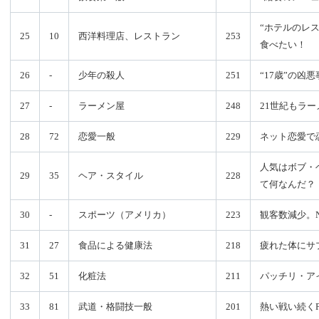
“ホテルのレ
25
10
西洋料理店、レストラン
253
食べたい！
26
-
少年の殺人
251
“17歳”の凶
27
-
ラーメン屋
248
21世紀もラ
28
72
恋愛一般
229
ネット恋愛で
人気はボブ・
29
35
ヘア・スタイル
228
て何なんだ？
30
-
スポーツ（アメリカ）
223
観客数減少。
31
27
食品による健康法
218
疲れた体にサ
32
51
化粧法
211
パッチリ・ア
33
81
武道・格闘技一般
201
熱い戦い続くP