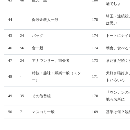
43
48
巨人一般
180
嘘でしょ
埼玉・連続殺
44
-
保険金殺人一般
178
は恐い
45
24
バッグ
174
トートにナイ
46
56
食一般
174
朝食。食べる
47
24
アナウンサー、司会者
173
まだまだ続く
特技・趣味・娯楽一般（スタ
犬好き猫好き
48
-
171
ー）
トいろいろ
『ウンナンの
49
35
その他番組
170
地も名所に
50
71
マスコミ一般
169
基準は何？波