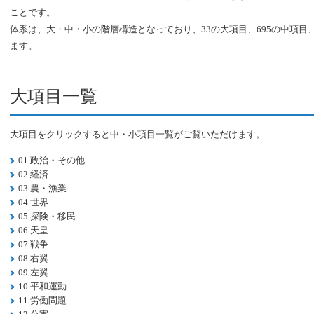
ことです。
体系は、大・中・小の階層構造となっており、33の大項目、695の中項目、
ます。
大項目一覧
大項目をクリックすると中・小項目一覧がご覧いただけます。
01 政治・その他
02 経済
03 農・漁業
04 世界
05 探険・移民
06 天皇
07 戦争
08 右翼
09 左翼
10 平和運動
11 労働問題