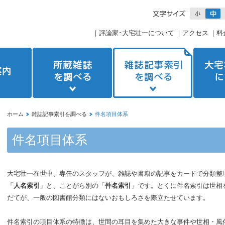
｜
評論家･大宅壮一について
｜
アクセス
｜
料
ホーム
雑誌記事索引を調べる
件名項目体系
件名項目体系
大宅壮一在世中、専任のスタッフが、雑誌や書籍の記事をカードで分類整
「
人名索引
」と、ことがら別の「
件名索引
」です。とくに件名索引は世相
だてが、一般の図書館分類にはないおもしろさを際立たせています。
件名索引の項目体系の特徴は、世間の耳目を集めた大きな事件や世相・風