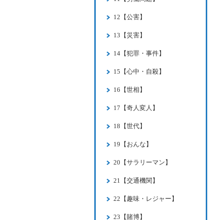
12【公害】
13【災害】
14【犯罪・事件】
15【心中・自殺】
16【世相】
17【奇人変人】
18【世代】
19【おんな】
20【サラリーマン】
21【交通機関】
22【趣味・レジャー】
23【賭博】