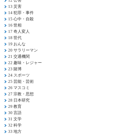
12 公害
13 災害
14 犯罪・事件
15 心中・自殺
16 世相
17 奇人変人
18 世代
19 おんな
20 サラリーマン
21 交通機関
22 趣味・レジャー
23 賭博
24 スポーツ
25 芸能・芸術
26 マスコミ
27 宗教・思想
28 日本研究
29 教育
30 言語
31 文学
32 科学
33 地方