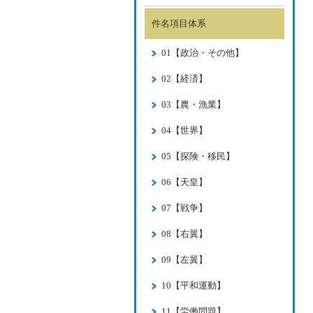
件名項目体系
01【政治・その他】
02【経済】
03【農・漁業】
04【世界】
05【探険・移民】
06【天皇】
07【戦争】
08【右翼】
09【左翼】
10【平和運動】
11【労働問題】