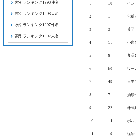
索引ランキング1998件名
1
10
イン
索引ランキング1998人名
2
1
化粧
索引ランキング1997件名
3
3
菓子
索引ランキング1997人名
4
11
小泉
5
8
食品
6
60
ワー
7
49
日中
8
7
酒場
9
22
株式
10
14
ポル
11
19
経済