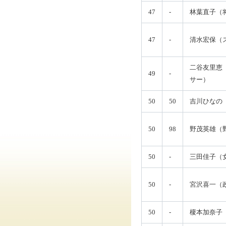
47
-
林葉直子（
47
-
清水宏保（
二谷友里恵
49
-
サー）
50
50
吉川ひなの
50
98
野茂英雄（
50
-
三田佳子（
50
-
宮沢喜一（
50
-
榎本加奈子