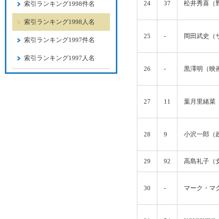
24
37
松井秀喜（
索引ランキング1998件名
索引ランキング1998人名
25
-
岡田武史（
索引ランキング1997件名
索引ランキング1997人名
26
-
黒澤明（映
27
11
葉月里緒菜
28
9
小沢一郎（
29
92
高島礼子（
30
-
マーク・マ