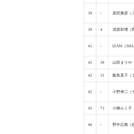
39
-
原田雅彦（
39
4
清原和博（
41
-
IZAM（SH
42
39
山田まりや
42
31
飯島直子（
42
-
小野伸二（
45
73
小柳ルミ子
46
-
野中広務（