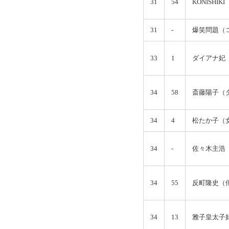
31
54
KONISHI
31
-
爆笑問題（
33
1
ダイアナ妃
34
58
斎藤陽子（
34
4
松たか子（
34
-
佐々木主浩
34
55
反町隆史（
34
13
雅子皇太子