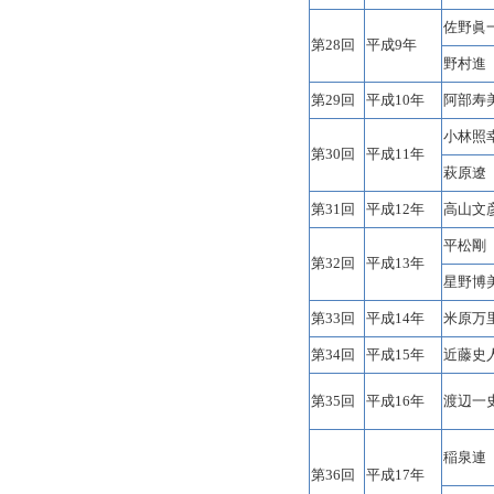
佐野眞
第28回
平成9年
野村進
第29回
平成10年
阿部寿
小林照
第30回
平成11年
萩原遼
第31回
平成12年
高山文
平松剛
第32回
平成13年
星野博
第33回
平成14年
米原万
第34回
平成15年
近藤史
第35回
平成16年
渡辺一
稲泉連
第36回
平成17年