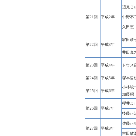
辺見じ
第21回
平成2年
中野不
久田恵
家田荘
第22回
平成3年
井田真
第23回
平成4年
ドウス
第24回
平成5年
塚本哲
小林峻
第25回
平成6年
加藤昭
櫻井よ
第26回
平成7年
後藤正
佐藤正
第27回
平成8年
吉田敏