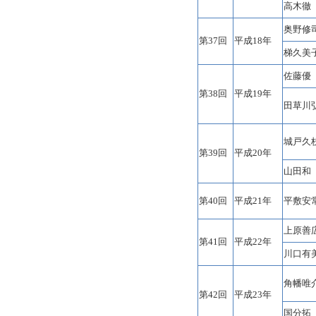
高木徹
奥野修
第37回
平成18年
梯久美
佐藤優
第38回
平成19年
田草川
城戸久
第39回
平成20年
山田和
第40回
平成21年
平敷安
上原善
第41回
平成22年
川口有
角幡唯
第42回
平成23年
国分拓