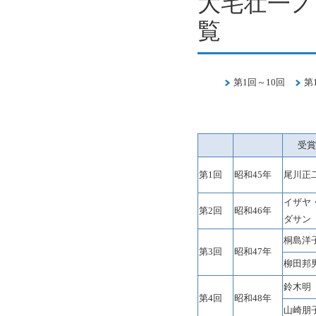
大宅壮一ノ
覧
第1回～10回
第
受賞
第1回
昭和45年
尾川正
イザヤ
第2回
昭和46年
ダサン
桐島洋
第3回
昭和47年
柳田邦
鈴木明
第4回
昭和48年
山崎朋