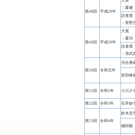
大賞
：森健
第48回
平成29年
読者賞
：菅野
大賞
：森功
第49回
平成30年
読者賞
：清武
河合香
第50回
令和元年
安田峰
第51回
令和2年
小川さ
第52回
令和3年
石井妙
鈴木忠
第53回
令和4年
樋田毅