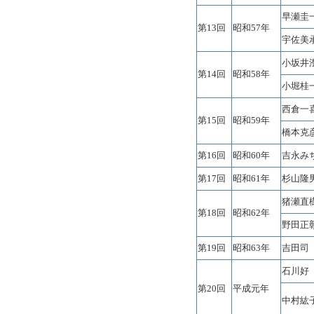
早瀬圭
第13回
昭和57年
宇佐美
小坂井
第14回
昭和58年
小堀桂
西倉一
第15回
昭和59年
橋本克
第16回
昭和60年
吉永み
第17回
昭和61年
杉山隆
猪瀬直
第18回
昭和62年
野田正
第19回
昭和63年
吉田司
石川好
第20回
平成元年
中村紘