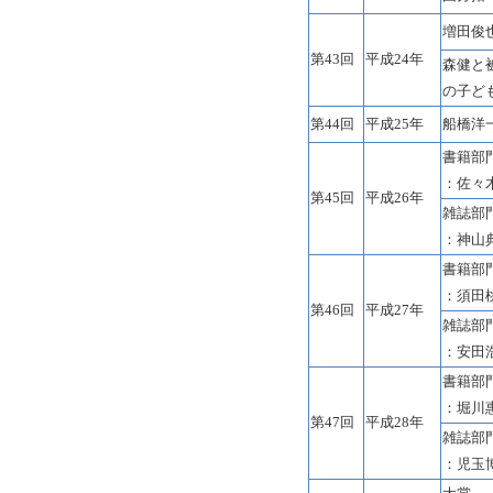
増田俊
第43回
平成24年
森健と
の子ど
第44回
平成25年
船橋洋
書籍部
：佐々
第45回
平成26年
雑誌部
：神山
書籍部
：須田
第46回
平成27年
雑誌部
：安田
書籍部
：堀川
第47回
平成28年
雑誌部
：児玉