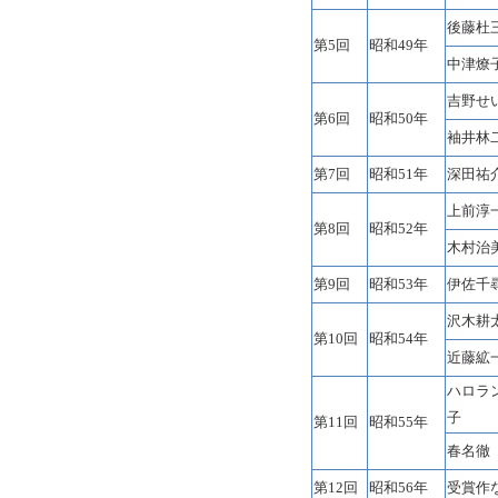
後藤杜
第5回
昭和49年
中津燎
吉野せ
第6回
昭和50年
袖井林
第7回
昭和51年
深田祐
上前淳
第8回
昭和52年
木村治
第9回
昭和53年
伊佐千
沢木耕
第10回
昭和54年
近藤絋
ハロラ
子
第11回
昭和55年
春名徹
第12回
昭和56年
受賞作