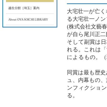
越生分館［埼玉］案内
大宅壮一が亡くな
る大宅壮一ノン
About OYA SOICHI LIBRARY
(株式会社文藝
が自ら尾川正二氏
そして副賞は日
れる。これは「
によるもの。（
同賞は最も歴史
ュ、内幕もの、
ンフィクション
る。