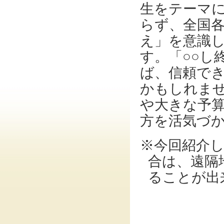
生をテーマ
らず、全国
え」を意識
す。「○○し
ば、信頼で
かもしれま
や大きな予
方を活気づ
※今回紹介
合は、遠隔
ることが出