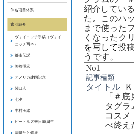
紹介してい
件名項目体系
た。このハ
索引紹介
まで使った
くなったク
ヴォイニッチ手稿（ヴォイ
ニッチ写本）
を写し
て
投
うです。
都市伝説
No1
美輪明宏
記事種類
アメリカ建国記念
タイトル
Ｋ
関口宏
「＃底
七夕
タグラ
中村玉緒
コスメ
ビートルズ来日60周年
べ終え
味噌汁と健康