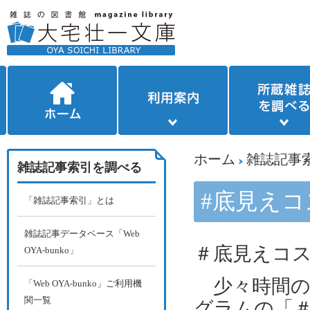
ホーム
雑誌記事
雑誌記事索引を調べる
#底見えコ
「雑誌記事索引」とは
雑誌記事データベース「Web
＃底見えコ
OYA-bunko」
少々時間の
「Web OYA-bunko」ご利用機
関一覧
グラムの「