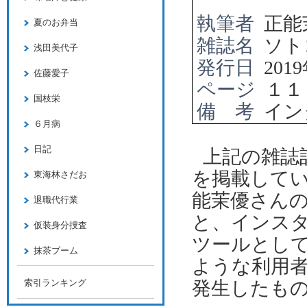
執筆者
正能
夏のお弁当
雑誌名
ソト
浅田美代子
発行日
2019
佐藤愛子
ページ
１１
国枝栄
備 考
イン
６月病
日記
上記の雑誌
を掲載して
東海林さだお
能茉優さん
退職代行業
と、インス
仮装身分捜査
ツールとし
抹茶ブーム
ような利用
索引ランキング
発生したも