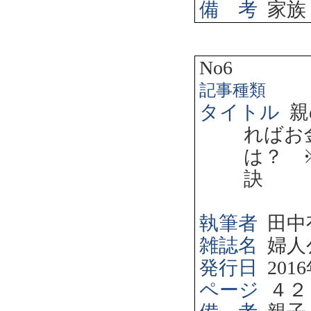
備 考
家族
No6
記事種類
タイトル
親
ればお
は？ 
訣
執筆者
田中
雑誌名
婦人
発行日
2016
ページ
４２