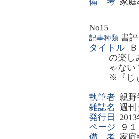
備 考
家庭
No15
書評
記事種類
タイトル
Ｂ
の楽し
ゃない
※『じ
執筆者
親野
雑誌名
週刊
発行日
2013
ページ
９１
備 考
家庭