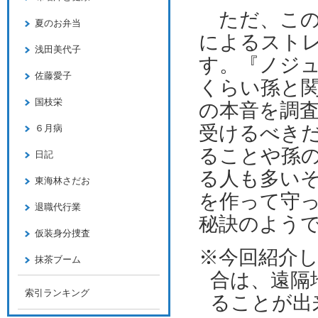
ただ、この
夏のお弁当
によるスト
浅田美代子
す。『ノジ
佐藤愛子
くらい孫と
国枝栄
の本音を調
受けるべき
６月病
ることや孫
日記
る人も多い
東海林さだお
を作って守
退職代行業
秘訣のよう
仮装身分捜査
※今回紹介
抹茶ブーム
合は、遠隔
索引ランキング
ることが出