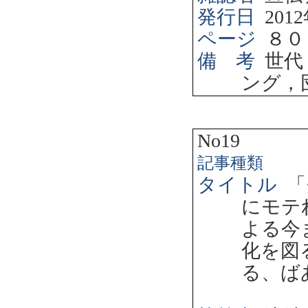
発行日
2012
ページ
８０
備 考
世代
ング，
No19
記事種類
タイトル
「
にモテ
よる今
化を図
る、ば