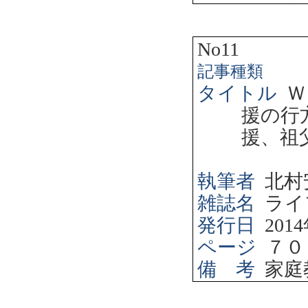
No11
記事種類
タイトル
Ｗ
援の行
援、祖
執筆者
北村
雑誌名
ライ
発行日
2014
ページ
７０
備 考
家庭