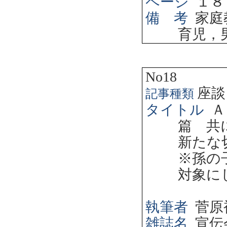
ページ
１８
備 考
家庭
育児，
No18
座談
記事種類
タイトル
Ａ
篇 共
新たな
※孫の
対象に
執筆者
菅原
雑誌名
宣伝