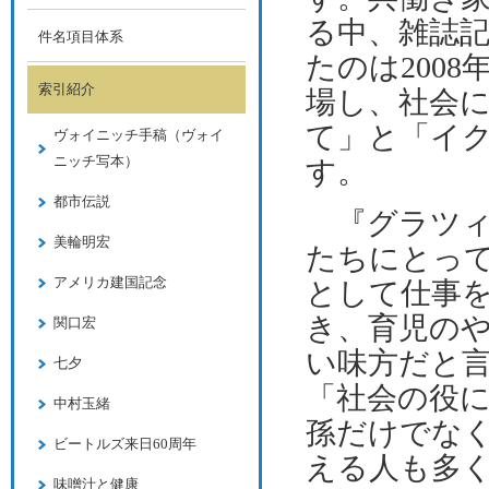
る中、雑誌
件名項目体系
たのは
2008
索引紹介
場し、社会
て」と「イ
ヴォイニッチ手稿（ヴォイ
ニッチ写本）
す。
都市伝説
『グラツィ
美輪明宏
たちにとっ
アメリカ建国記念
として仕事
き、育児の
関口宏
い味方だと
七夕
「社会の役
中村玉緒
孫だけでな
ビートルズ来日60周年
える人も多
味噌汁と健康