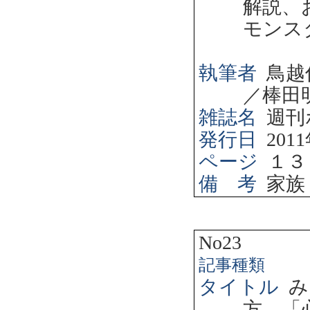
解説、
モンス
執筆者
鳥越
／棒田
雑誌名
週刊
発行日
2011
ページ
１３
備 考
家族
No23
記事種類
タイトル
み
方 「