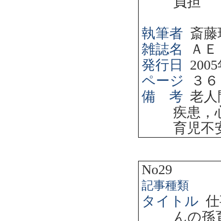
負担
執筆者
斎藤
雑誌名
ＡＥ
発行日
2005
ページ
３６
備 考
老人
疾患，
育児不
No29
記事種類
タイトル
仕
んの孫