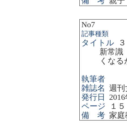
備 考
親子
No7
記事種類
タイトル
３
新常識
くなる
執筆者
雑誌名
週刊
発行日
2016
ページ
１５
備 考
家庭