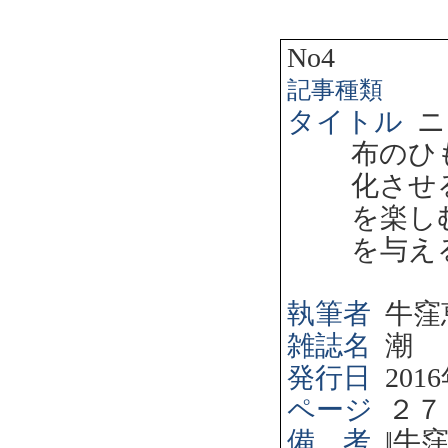
No4
記事種類
タイトル
ニ
布のひ
化させ
を楽し
を与え
執筆者
牛窪
雑誌名
潮
発行日
2016
ページ
２７
備 考
‖
牛