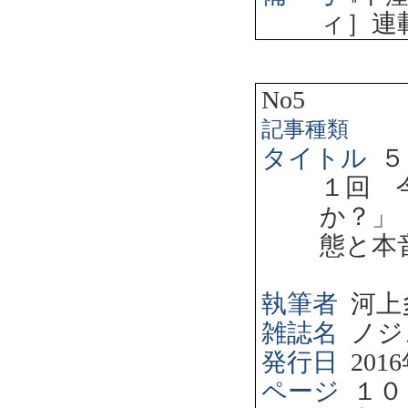
ィ］連
No5
記事種類
タイトル
５
１回 
か？」
態と本
執筆者
河上
雑誌名
ノジ
発行日
2016
ページ
１０