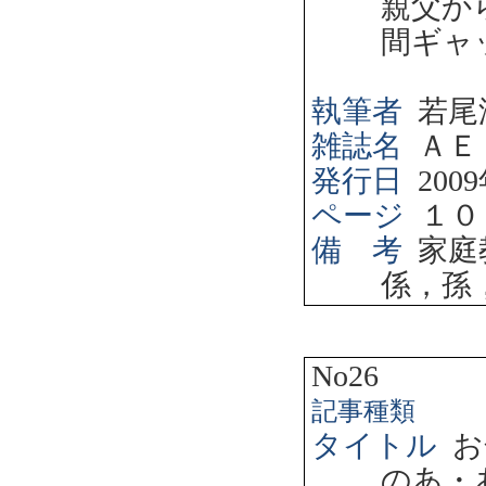
親父か
間ギャ
執筆者
若尾
雑誌名
ＡＥ
発行日
2009
ページ
１０
備 考
家庭
係，孫
No26
記事種類
タイトル
お
のあ・