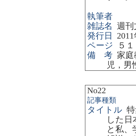
執筆者
雑誌名
週刊
発行日
2011
ページ
５１
備 考
家庭
児，男
No22
記事種類
タイトル
特
した日
と私、