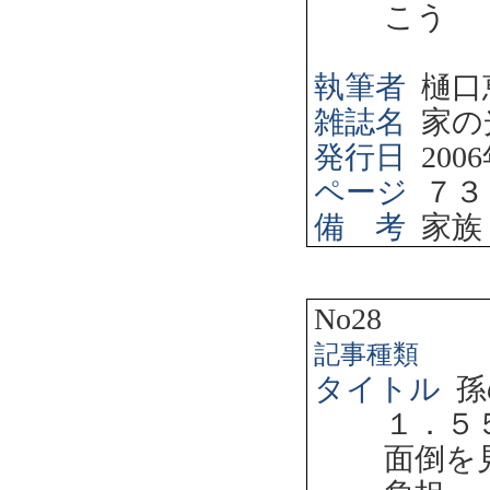
こう
執筆者
樋口
雑誌名
家の
発行日
2006
ページ
７３
備 考
家族
No28
記事種類
タイトル
孫
１．５
面倒を