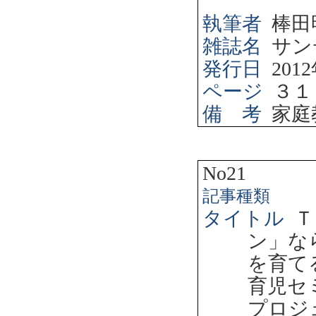
執筆者
棒田
雑誌名
サン
発行日
2012
ページ
３１
備 考
家庭
No21
記事種類
タイトル
Ｔ
ン」な
を育て
育児セ
プロジ