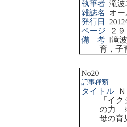
執筆者
滝波
雑誌名
オー
発行日
2012
ページ
２９
備 考
‖
滝
育，子
No20
記事種類
タイトル
Ｎ
「イク
の力 
母の育