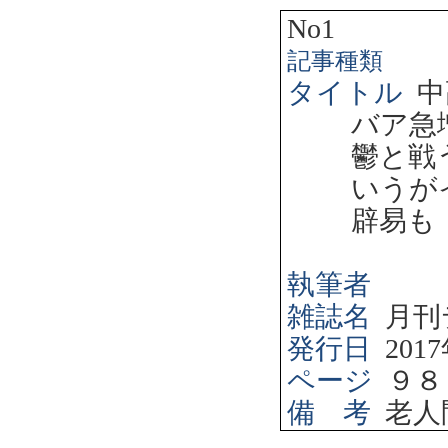
No1
記事種類
タイトル
中
バア急
鬱と戦
いうが
辟易も
執筆者
雑誌名
月刊
発行日
2017
ページ
９８
備 考
老人