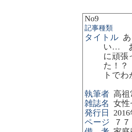
No9
記事種類
タイトル
あ
い… 
に頑張
た！？
トでわ
執筆者
高祖
雑誌名
女性
発行日
2016
ページ
７７
備 考
家庭