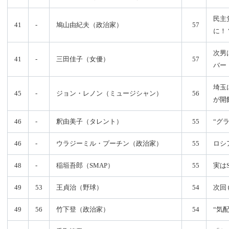
民主
41
-
鳩山由紀夫（政治家）
57
に！
次男
41
-
三田佳子（女優）
57
バー
埼玉
45
-
ジョン・レノン（ミュージシャン）
56
が開
46
-
釈由美子（タレント）
55
“グ
46
-
ウラジーミル・プーチン（政治家）
55
ロシ
48
-
稲垣吾郎（SMAP）
55
実は
49
53
王貞治（野球）
54
次回
49
56
竹下登（政治家）
54
“気