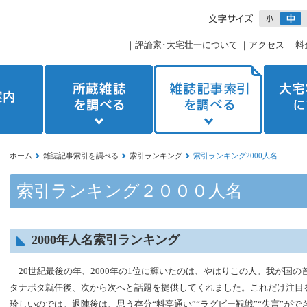
｜
評論家･大宅壮一について
｜
アクセス
｜
料
ホーム
雑誌記事索引を調べる
索引ランキング
索引ランキング2000人名
索引ランキング２０００人名
2000年人名索引ランキング
20世紀最後の年、2000年の1位に輝いたのは、やはりこの人。我が国
タナボタ就任後、次から次へと話題を提供してくれました。これだけ注目
珍しいのでは。退陣後は、思う存分“料亭通い”“ラグビー観戦”“失言”がで