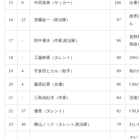
15
9
中田英寿（サッカー）
108
出番
政界
16
25
加藤紘一（政治家）
97
ん
長野
17
-
田中康夫（作家,政治家）
96
県政
18
-
工藤静香（タレント）
90
200
19
4
宇多田ヒカル（歌手）
89
初の
20
4
藤原紀香（女優）
86
CM
21
-
三島由紀夫（作家）
84
没後
22
57
優香（タレント）
82
CM
23
40
横山ノック（タレント,政治家）
79
わい
デビ