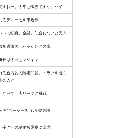
ですねー、今年も優勝ですか。ハイ
なるディーゼル車規制
ントに転身。金髪、似合わないと思う
ダル獲得後、バッシングの嵐
番長は今日もマジギレ
れる親方との離婚問題。トラブル続く
家の人々
かなって、大リーグに挑戦
そろ“ゴージャス”も食傷気味
礼子さんの結婚披露宴に出席