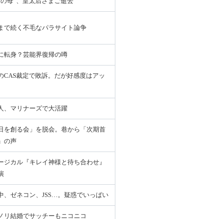
和の母”、皇太后さまご逝去
まで続く不毛なパラサイト論争
に転身？芸能界復帰の噂
のCAS裁定で敗訴。だが好感度はアッ
人、マリナーズで大活躍
日を創る会」を脱会。巷から「次期首
」の声
ージカル『キレイ神様と待ち合わせ』
演
中、ゼネコン、JSS…。疑惑でいっぱい
ノリ結婚でサッチーもニコニコ