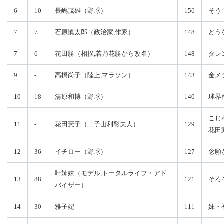
6
10
長嶋茂雄（野球）
156
そう
7
7
石原慎太郎（政治家,作家）
148
どう
7
6
花田勝（相撲,若乃花勝から改名）
148
タレ
9
-
高橋尚子（陸上,マラソン）
143
金メ
10
18
清原和博（野球）
140
球界
こじ
11
-
花田憲子（二子山利彰夫人）
129
花田
12
36
イチロー（野球）
127
念願
叶姉妹（モデル,トータルライフ・アド
13
88
121
そろ
バイザー）
14
30
雅子妃
111
妹・