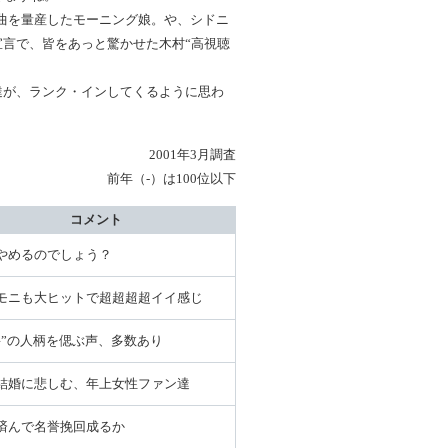
曲を量産したモーニング娘。や、シドニ
宣言で、皆をあっと驚かせた木村“高視聴
達が、ランク・インしてくるように思わ
2001年3月調査
前年（-）は100位以下
コメント
やめるのでしょう？
モニも大ヒットで超超超超イイ感じ
宰”の人柄を偲ぶ声、多数あり
結婚に悲しむ、年上女性ファン達
済んで名誉挽回成るか