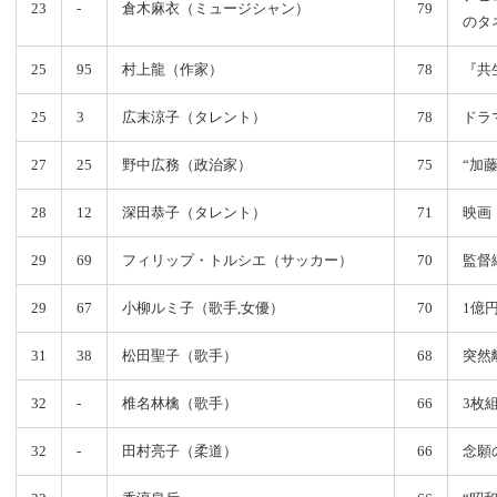
23
-
倉木麻衣（ミュージシャン）
79
のタ
25
95
村上龍（作家）
78
『共
25
3
広末涼子（タレント）
78
ドラ
27
25
野中広務（政治家）
75
“加
28
12
深田恭子（タレント）
71
映画
29
69
フィリップ・トルシエ（サッカー）
70
監督
29
67
小柳ルミ子（歌手,女優）
70
1億
31
38
松田聖子（歌手）
68
突然
32
-
椎名林檎（歌手）
66
3枚
32
-
田村亮子（柔道）
66
念願