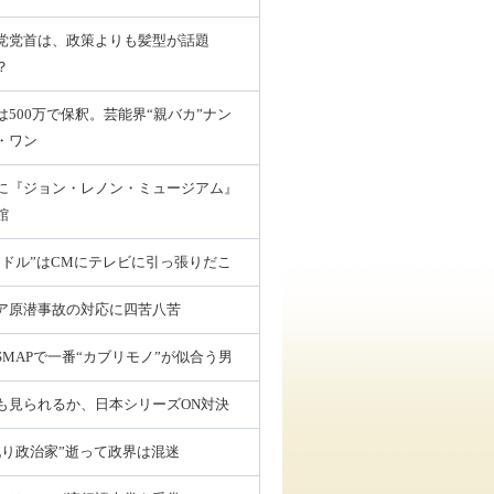
党党首は、政策よりも髪型が話題
？
は500万で保釈。芸能界“親バカ”ナン
・ワン
に『ジョン・レノン・ミュージアム』
館
ラドル”はCMにテレビに引っ張りだこ
ア原潜事故の対応に四苦八苦
SMAPで一番“カブリモノ”が似合う男
も見られるか、日本シリーズON対決
配り政治家”逝って政界は混迷