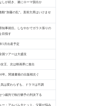
なしが続き、遂にローマ脱出か
激動“加藤の乱”。直前欠席はいけませ
県知事就任。しなやかでガラス張りの
を目指す
1年5月出産予定
全国ツアーは大盛況
の女王、次は映画界に進出
30年。関連書籍の出版相次ぐ
人気は変わらずも、ドラマは不調
せつ裁判で執行猶予の判決下る
ュー・アルバム大ヒット。父親が悩み