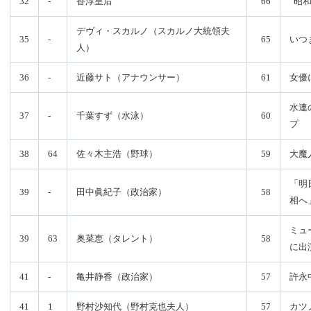
32
-
香淳皇后
66
“昭
デヴィ・スカルノ（スカルノ大統領夫
35
-
65
いつ
人）
36
-
近藤サト（アナウンサー）
61
女優
水連
37
-
千葉すず（水泳）
60
プ
38
64
佐々木主浩（野球）
59
大魔
「明
39
-
田中眞紀子（政治家）
58
相へ
ミュ
39
63
奥菜恵（タレント）
58
に出
41
-
亀井静香（政治家）
57
許永
41
1
野村沙知代（野村克也夫人）
57
カツ