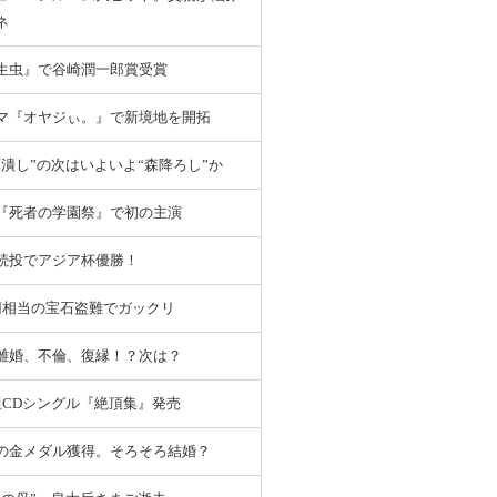
ネ
生虫』で谷崎潤一郎賞受賞
マ『オヤジぃ。』で新境地を開拓
藤潰し”の次はいよいよ“森降ろし”か
『死者の学園祭』で初の主演
続投でアジア杯優勝！
円相当の宝石盗難でガックリ
離婚、不倫、復縁！？次は？
組CDシングル『絶頂集』発売
の金メダル獲得。そろそろ結婚？