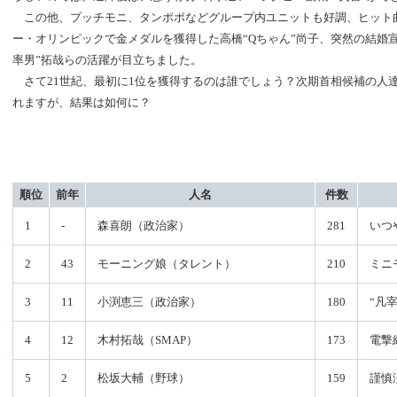
この他、プッチモニ、タンポポなどグループ内ユニットも好調、ヒット
ー・オリンピックで金メダルを獲得した高橋“Qちゃん”尚子、突然の結婚
率男”拓哉らの活躍が目立ちました。
さて21世紀、最初に1位を獲得するのは誰でしょう？次期首相候補の人
れますが、結果は如何に？
順位
前年
人名
件数
1
-
森喜朗（政治家）
281
いつ
2
43
モーニング娘（タレント）
210
ミニ
3
11
小渕恵三（政治家）
180
“凡
4
12
木村拓哉（SMAP）
173
電撃
5
2
松坂大輔（野球）
159
謹慎