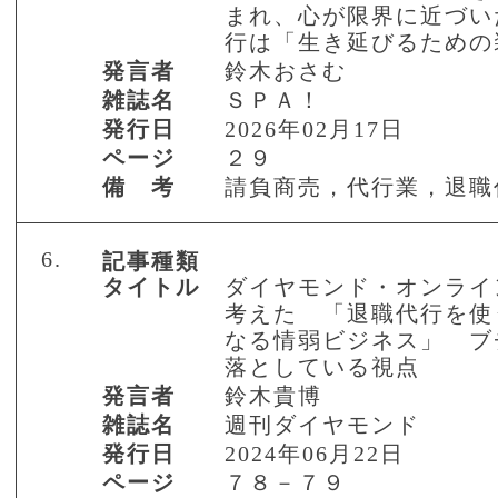
まれ、心が限界に近づい
行は「生き延びるための
発言者
鈴木おさむ
雑誌名
ＳＰＡ！
発行日
2026年02月17日
ページ
２９
備 考
請負商売，代行業，退職
6.
記事種類
タイトル
ダイヤモンド・オンライ
考えた 「退職代行を使
なる情弱ビジネス」 ブ
落としている視点
発言者
鈴木貴博
雑誌名
週刊ダイヤモンド
発行日
2024年06月22日
ページ
７８－７９