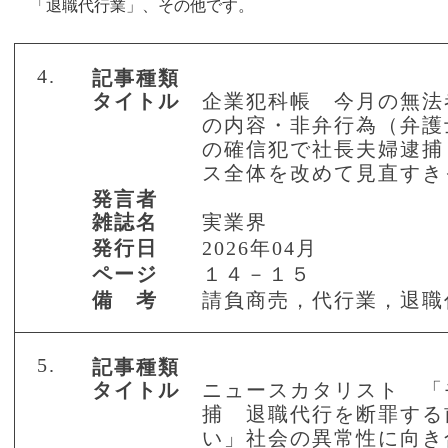
「退職代行業」、その他です。
4.
記事種類
タイトル
企業犯科帳 今月の無法
の内容・非弁行為（弁護
の確信犯で社長夫婦逮捕
ス全体を改めて見直すき
発言者
雑誌名
実業界
発行日
2026年04月
ページ
１４－１５
備 考
請負商売，代行業，退職
5.
記事種類
タイトル
ニュースカタリスト 「
捕 退職代行を断罪する
い」社会の異常性に向き