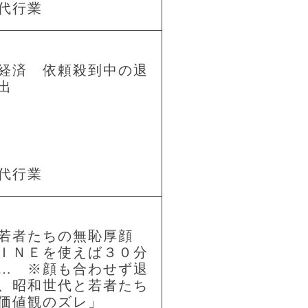
代行業
経済 依頼殺到中の退
出
代行業
む若者たちの無恥厚顔
ＩＮＥを使えば３０分
… ※顔も合わせず退
、昭和世代と若者たち
価値観のズレ」