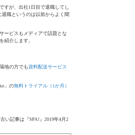
ですが、出社
1
日目で退職してし
に退職というのは以前からよく聞
サービスもメディアで話題とな
を紹介します。
隔地の方でも
資料配送サービス
ko
」の
無料トライアル（1か月）
番古い記事は『
SPA!
』
2019
年
4
月
2