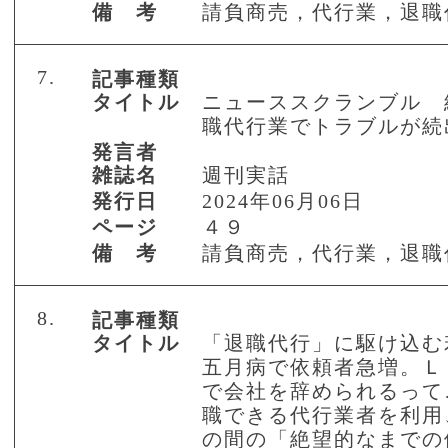
備 考
請負商売，代行業，退職
7.
記事種類
タイトル
ニューススクランブル 
職代行業でトラブルが続
発言者
雑誌名
週刊実話
発行日
2024年06月06日
ページ
４９
備 考
請負商売，代行業，退職
8.
記事種類
タイトル
「退職代行」に駆け込
五月病で依頼者急増。Ｌ
で会社を辞められるって
職できる代行業者を利用
の間の「絶望的なまでの