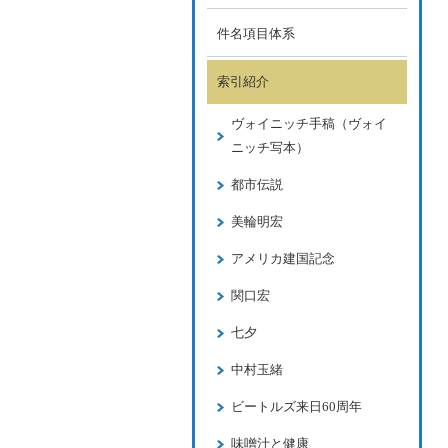
件名項目体系
索引紹介
ヴォイニッチ手稿（ヴォイ
ニッチ写本）
都市伝説
美輪明宏
アメリカ建国記念
関口宏
七夕
中村玉緒
ビートルズ来日60周年
味噌汁と健康