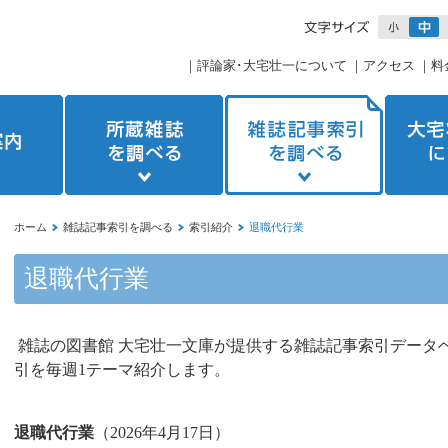
｜
評論家･大宅壮一について
｜
アクセス
｜
料
ホーム
雑誌記事索引を調べる
索引紹介
退職代行業
退職代行業
雑誌の図書館 大宅壮一文庫が提供する雑誌記事索引データ
引を毎週1テーマ紹介します。
退職代行業
（
2026
年
4
月
17
日）