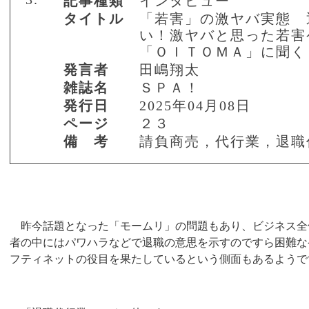
記事種類
インタビュー
タイトル
「若害」の激ヤバ実態 
い！激ヤバと思った若害
「ＯＩＴＯＭＡ」に聞く
発言者
田嶋翔太
雑誌名
ＳＰＡ！
発行日
2025年04月08日
ページ
２３
備 考
請負商売，代行業，退職
昨今話題となった「モームリ」の問題もあり、ビジネス全
者の中にはパワハラなどで退職の意思を示すのですら困難な
フティネットの役目を果たしているという側面もあるようで