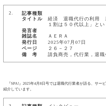
2.
記事種類
タイトル
経済 退職代行の利用 
１割は５０代以上」とい
発言者
雑誌名
ＡＥＲＡ
発行日
2025年07月07日
ページ
２６－２７
備 考
請負商売，代行業，退職
『
SPA!
』
2025
年
4
月
8
日号では退職代行業者が語る、サービ
紹介しています。
3.