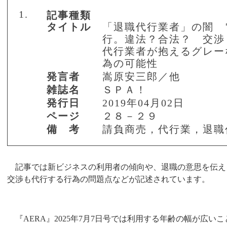
1.
記事種類
タイトル
「退職代行業者」の闇 
行。違法？合法？ 交渉
代行業者が抱えるグレー
為の可能性
発言者
嵩原安三郎／他
雑誌名
ＳＰＡ！
発行日
2019年04月02日
ページ
２８－２９
備 考
請負商売，代行業，退職
記事では新ビジネスの利用者の傾向や、退職の意思を伝え
交渉も代行する行為の問題点などが記述されています。
『
AERA
』
2025
年
7
月
7
日号では利用する年齢の幅が広いこ