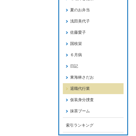
夏のお弁当
浅田美代子
佐藤愛子
国枝栄
６月病
日記
東海林さだお
退職代行業
仮装身分捜査
抹茶ブーム
索引ランキング