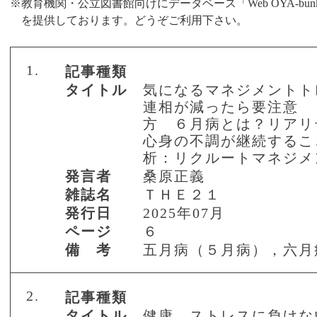
※教育機関・公立図書館向けにデータベース
「
Web OYA-bun
を提供しております。
どうぞご利用下さい。
1.
記事種類
タイトル
気になるマネジメントト
連相が減ったら要注意 
方 ６月病とは？リアリ
心身の不調が継続するこ
析：リクルートマネジメ
発言者
桑原正義
雑誌名
ＴＨＥ２１
発行日
2025年07月
ページ
６
備 考
五月病（５月病），六月
2.
記事種類
タイトル
健康 ストレスに負けな