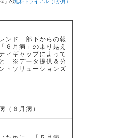
ko
」の
無料トライアル（1か月）
レンド 部下からの報
「６月病」の乗り越え
ティギャップによって
と ※データ提供＆分
ントソリューションズ
病（６月病）
いために 「５月病」