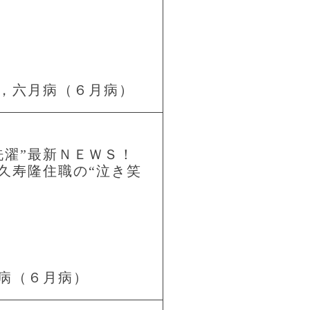
，六月病（６月病）
洗濯”最新ＮＥＷＳ！
久寿隆住職の“泣き笑
病（６月病）