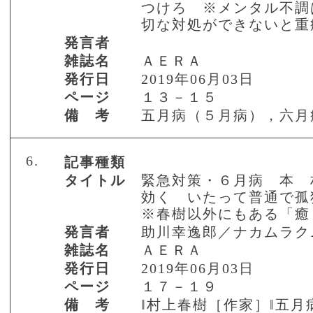
つけろ ※メンタル不調
切な対処ができないと重
発言者
雑誌名
ＡＥＲＡ
発行日
2019年06月03日
ページ
１３－１５
備 考
五月病（５月病），六月
6.
記事種類
タイトル
緊急対策・６月病 本 
効く いたって普通で孤
※春樹以外にもある「癒
発言者
助川幸逸郎／ナカムラク
雑誌名
ＡＥＲＡ
発行日
2019年06月03日
ページ
１７－１９
備 考
‖村上春樹［作家］‖五