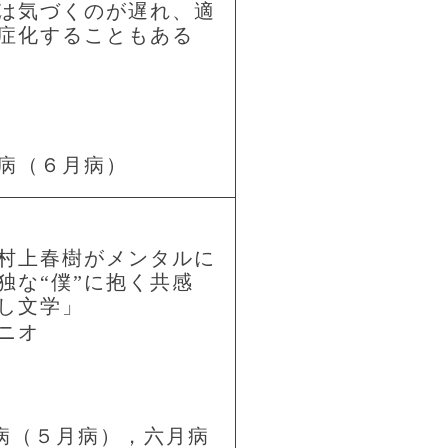
は気づくのが遅れ、適
症化することもある
病（６月病）
村上春樹がメンタルに
独な“僕”に抱く共感
し文学」
ニオ
月病（５月病），六月病