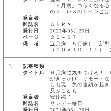
「６月病」つらくなる心
のストレスのサインとは
発言者
雑誌名
ＡＥＲＡ
発行日
2023年05月29日
ページ
２６－２７
備 考
五月病（５月病），新型
（ＣＯＶＩＤ－１９），
3.
記事種類
タイトル
６月病に気をつけろ！ 
がきっかけ リモートな
も出現 負の連鎖が起き
及ぶことも
発言者
安達純子
雑誌名
サンデー毎日
発行日
2021年06月20日