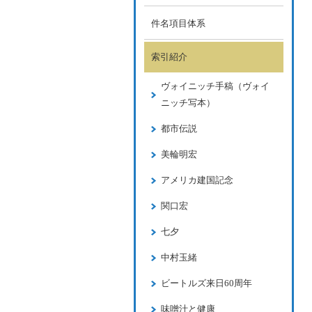
件名項目体系
索引紹介
ヴォイニッチ手稿（ヴォイ
ニッチ写本）
都市伝説
美輪明宏
アメリカ建国記念
関口宏
七夕
中村玉緒
ビートルズ来日60周年
味噌汁と健康