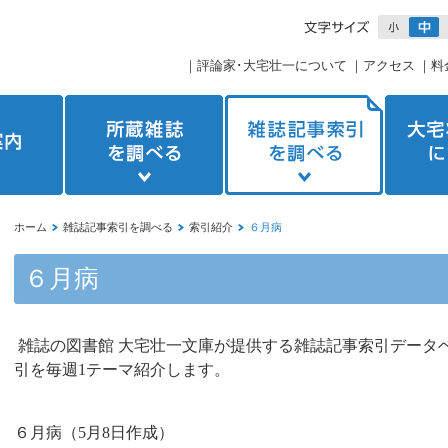
｜
評論家･大宅壮一について
｜
アクセス
｜
料
ホーム
雑誌記事索引を調べる
索引紹介
６月病
６月病
雑誌の図書館 大宅壮一文庫が提供する雑誌記事索引データ
引を毎週1テーマ紹介します。
６月病（
5
月
8
日作成）