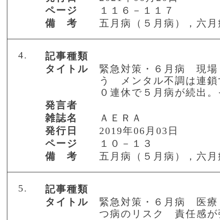
ページ
１１６－１１７
備 考
五月病（５月病），六月
4.
記事種類
タイトル
緊急対策・６月病 現場
う メンタル不調は連鎖
０連休で５月病が続出。
発言者
雑誌名
ＡＥＲＡ
発行日
2019年06月03日
ページ
１０－１３
備 考
五月病（５月病），六月
5.
記事種類
タイトル
緊急対策・６月病 医療
つ病のリスク 責任感が