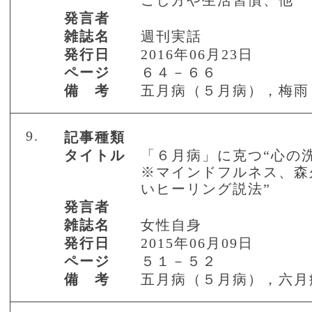
ごし方や生活習慣、他
発言者
雑誌名
週刊実話
発行日
2016年06月23日
ページ
６４－６６
備 考
五月病（５月病），梅雨
9.
記事種類
タイトル
「６月病」に克つ“心の
※マインドフルネス、森
いヒーリング説法”
発言者
雑誌名
女性自身
発行日
2015年06月09日
ページ
５１－５２
備 考
五月病（５月病），六月