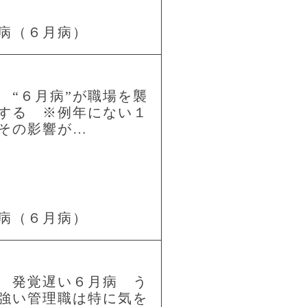
病（６月病）
 “６月病”が職場を襲
する ※例年にない１
その影響が…
病（６月病）
 発覚遅い６月病 う
強い管理職は特に気を