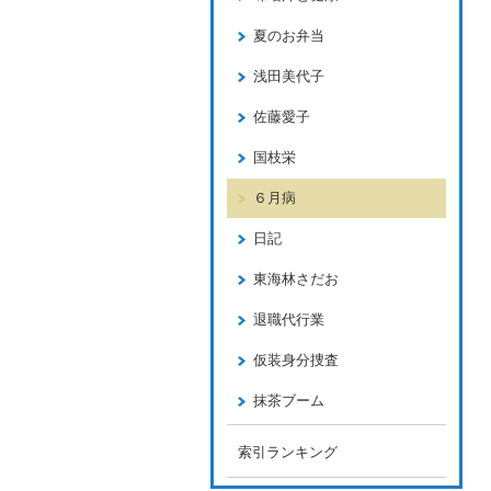
夏のお弁当
浅田美代子
佐藤愛子
国枝栄
６月病
日記
東海林さだお
退職代行業
仮装身分捜査
抹茶ブーム
索引ランキング