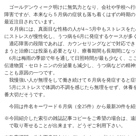
ゴールデンウィーク明けに無気力となり、会社や学校へ行
障害ですが、本来なら５月病の症状も落ち着くはずの時期の
最近注目されています。
６月病には、真面目な性格の人が
4
～
5
月中もストレスをた
にストレスが慢性化し、うつ病を
6
月に発症するケースが多
適応障害の段階であれば、カウンセリングなどで対応でき
まうと治療には投薬も必要となり、療養期間も長期間になっ
6
月は梅雨の季節で年を通して日照時間が最も少なく、こ
伝達物質・セロトニンの分泌量も減少し、うつ病などの精神
ことも原因の一つです。
我慢強い人が無理をして働き続けて６月病を発症すると症
5
月にストレスで体調の不調を感じたら無理をせず、休養
番大切だそうです。
今回は件名キーワード６月病（全
25
件）から最新
20
件を紹
※今回紹介した索引の雑誌記事コピーをご希望の場合は、遠
で取り寄せることが出来ます。どうぞご利用下さい。