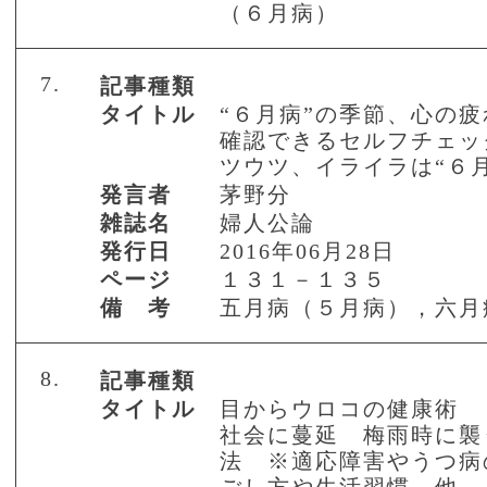
（６月病）
7.
記事種類
タイトル
“６月病”の季節、心の
確認できるセルフチェッ
ツウツ、イライラは“６
発言者
茅野分
雑誌名
婦人公論
発行日
2016年06月28日
ページ
１３１－１３５
備 考
五月病（５月病），六月
8.
記事種類
タイトル
目からウロコの健康術 
社会に蔓延 梅雨時に襲
法 ※適応障害やうつ病