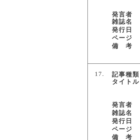
発言者
雑誌名
発行日
ページ
備 考
17.
記事種類
タイトル
発言者
雑誌名
発行日
ページ
備 考