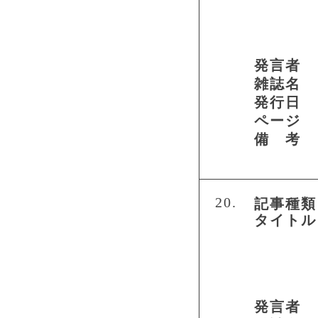
発言者
雑誌名
発行日
ページ
備 考
20.
記事種類
タイトル
発言者