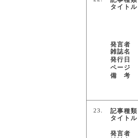
タイトル
発言者
雑誌名
発行日
ページ
備 考
23.
記事種類
タイトル
発言者