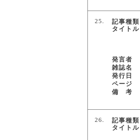
25.
記事種類
タイトル
発言者
雑誌名
発行日
ページ
備 考
26.
記事種類
タイトル