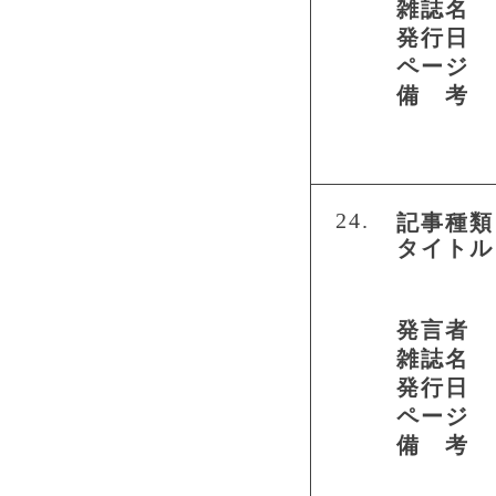
雑誌名
発行日
ページ
備 考
24.
記事種類
タイトル
発言者
雑誌名
発行日
ページ
備 考