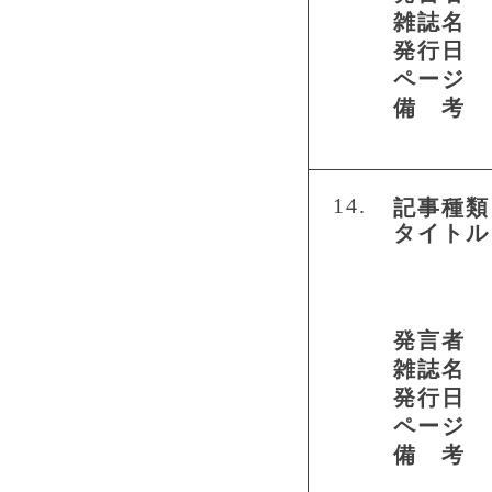
雑誌名
発行日
ページ
備 考
14.
記事種類
タイトル
発言者
雑誌名
発行日
ページ
備 考