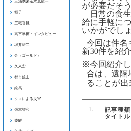
三浦璃来＆木原龍一
が必要だそ
日常の食生
種子
給に手軽に
三宅香帆
いかがでし
高市早苗・インタビュー
今回は件名
堀井雄二
新30件を紹
金（ゴールド）
※今回紹介
久米宏
合は、遠隔
都市鉱山
ることが出
絵馬
クマによる災害
1.
記事種類
張本智和
タイトル
鏡餅