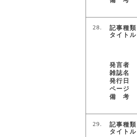
備 考
28.
記事種類
タイトル
発言者
雑誌名
発行日
ページ
備 考
29.
記事種類
タイトル