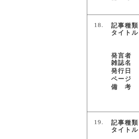
18.
記事種類
タイトル
発言者
雑誌名
発行日
ページ
備 考
19.
記事種類
タイトル