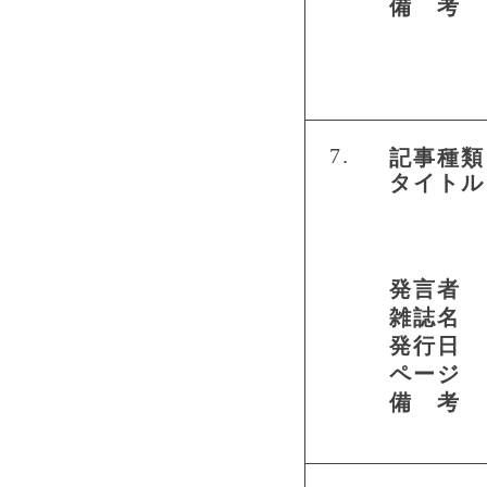
備 考
7.
記事種類
タイトル
発言者
雑誌名
発行日
ページ
備 考