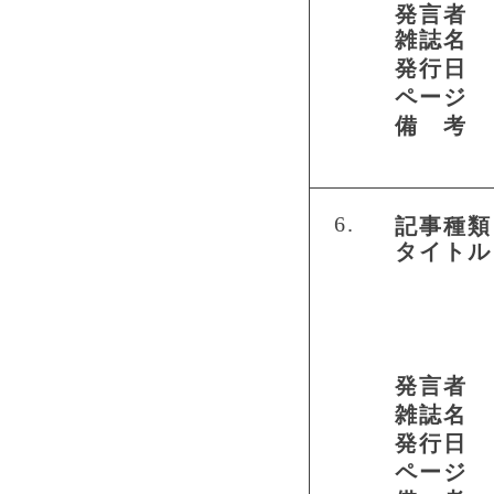
発言者
雑誌名
発行日
ページ
備 考
6.
記事種類
タイトル
発言者
雑誌名
発行日
ページ