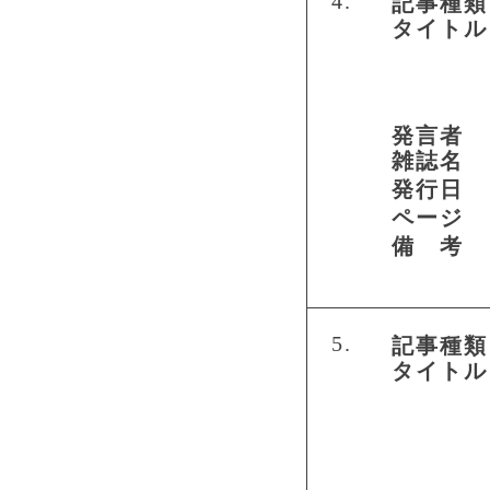
4.
記事種類
タイトル
発言者
雑誌名
発行日
ページ
備 考
5.
記事種類
タイトル