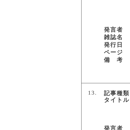
発言者
雑誌名
発行日
ページ
備 考
13.
記事種類
タイトル
発言者