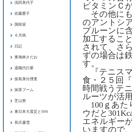
浅田美代子
ビタミンＣが
その他にも
佐藤愛子
のアントシ
国枝栄
プルーンに
６月病
加工するこ
されて、さ
日記
ずの場合は鉄
東海林さだお
す。
退職代行業
『テニスマガ
食・２５回
仮装身分捜査
時間戦うテ
抹茶ブーム
ルーツが活
芝山努
100ｇあた
ウだと301K
東日本大震災とSNS
エネルギー
長沢蘆雪
いますので