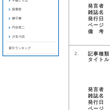
年越しそば
発言者
新嘗祭
雑誌名
発行日
獅子舞
ページ
円谷英二
備 考
少女小説
索引ランキング
2.
記事種類
タイトル
発言者
雑誌名
発行日
ページ