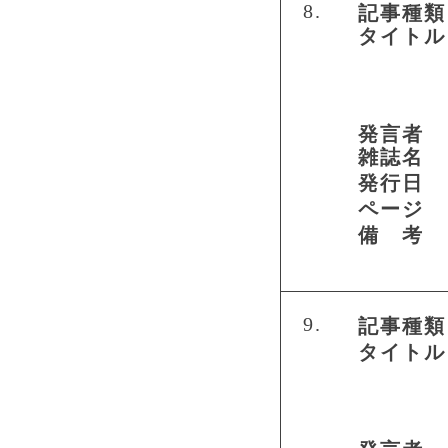
8.
記事種類
タイトル
発言者
雑誌名
発行日
ページ
備 考
9.
記事種類
タイトル