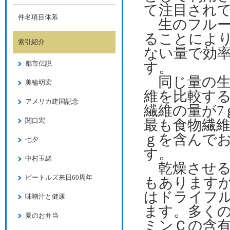
て注目され
件名項目体系
生のフルー
ることによ
索引紹介
ない量で効
都市伝説
す。
同じ量の生
美輪明宏
維を比較する
アメリカ建国記念
繊維の量が7
関口宏
最も食物繊維
ｇを含んでお
七夕
す。
中村玉緒
乾燥させる
ビートルズ来日60周年
もあります
はドライフ
味噌汁と健康
ます。多く
夏のお弁当
ミンＣの含