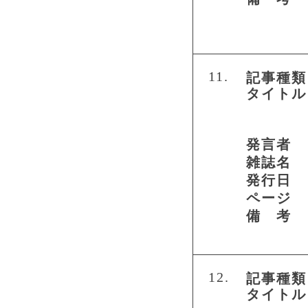
11.
記事種類
タイトル
発言者
雑誌名
発行日
ページ
備 考
12.
記事種類
タイトル