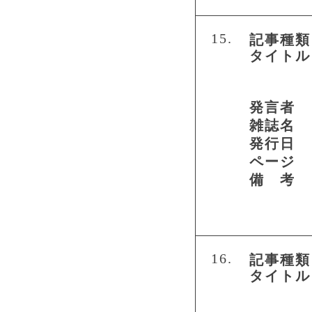
15.
記事種類
タイトル
発言者
雑誌名
発行日
ページ
備 考
16.
記事種類
タイトル