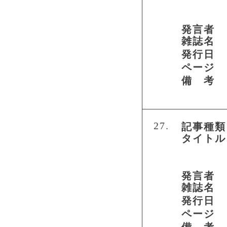
発言者
雑誌名
発行日
ページ
備 考
27.
記事種類
タイトル
発言者
雑誌名
発行日
ページ