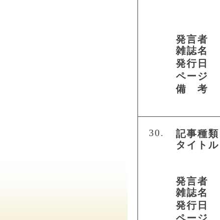
発言者
雑誌名
発行日
ページ
備 考
30.
記事種類
タイトル
発言者
雑誌名
発行日
ページ