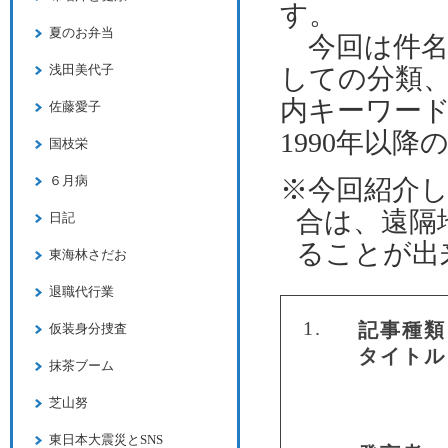
す。
夏のお弁当
今回は件名
浅田美代子
しての分類
内キーワー
佐藤愛子
1990年以降
国枝栄
６月病
※今回紹介
合は、遠隔
日記
ることが出
東海林さだお
退職代行業
1.
記事種類
仮装身分捜査
タイトル
抹茶ブーム
芝山努
東日本大震災とSNS