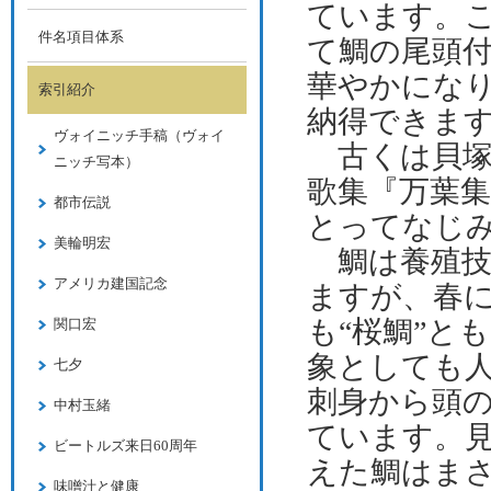
ています。
件名項目体系
て鯛の尾頭
華やかになり
索引紹介
納得できま
ヴォイニッチ手稿（ヴォイ
古くは貝塚
ニッチ写本）
歌集『万葉
都市伝説
とってなじ
美輪明宏
鯛は養殖技
アメリカ建国記念
ますが、春
も“桜鯛”と
関口宏
象としても
七夕
刺身から頭
中村玉緒
ています。
ビートルズ来日60周年
えた鯛はま
味噌汁と健康