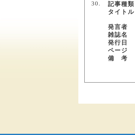
30.
記事種類
タイトル
発言者
雑誌名
発行日
ページ
備 考