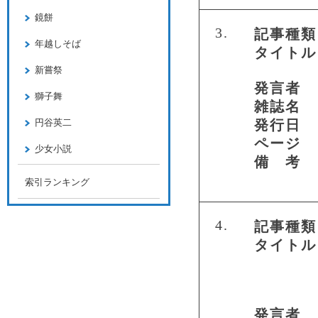
鏡餅
3.
記事種類
年越しそば
タイトル
新嘗祭
発言者
獅子舞
雑誌名
円谷英二
発行日
ページ
少女小説
備 考
索引ランキング
4.
記事種類
タイトル
発言者