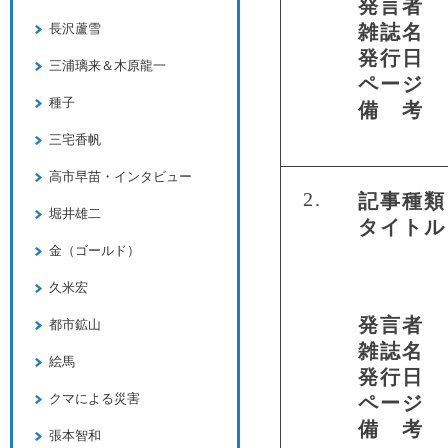
発言者
長沢蘆雪
雑誌名
発行日
三浦璃来＆木原龍一
ページ
種子
備 考
三宅香帆
高市早苗・インタビュー
2.
記事種類
堀井雄二
タイトル
金（ゴールド）
久米宏
発言者
都市鉱山
雑誌名
絵馬
発行日
クマによる災害
ページ
備 考
張本智和