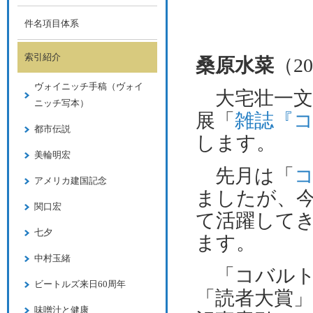
件名項目体系
索引紹介
桑原水菜
（
20
ヴォイニッチ手稿（ヴォイ
大宅壮一文
ニッチ写本）
展「
雑誌『
都市伝説
します。
美輪明宏
先月は「
アメリカ建国記念
ましたが、
関口宏
て活躍して
七夕
ます。
中村玉緒
「コバルト
ビートルズ来日60周年
「読者大賞
味噌汁と健康