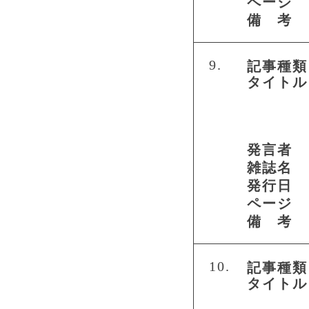
ページ
備 考
9.
記事種類
タイトル
発言者
雑誌名
発行日
ページ
備 考
10.
記事種類
タイトル