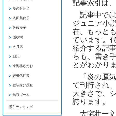
記事索引は
夏のお弁当
記事中では
浅田美代子
ジュニア小
佐藤愛子
在、もっと
国枝栄
ています。
紹介する記
６月病
らも、書き
日記
とがわかり
東海林さだお
『炎の蜃気
退職代行業
て刊行され
仮装身分捜査
大きさで、
抹茶ブーム
誇ります。
索引ランキング
大宅壮一文