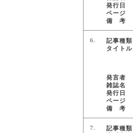
発行日
ページ
備 考
6.
記事種類
タイトル
発言者
雑誌名
発行日
ページ
備 考
7.
記事種類