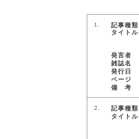
1.
記事種類
タイトル
発言者
雑誌名
発行日
ページ
備 考
2.
記事種類
タイトル