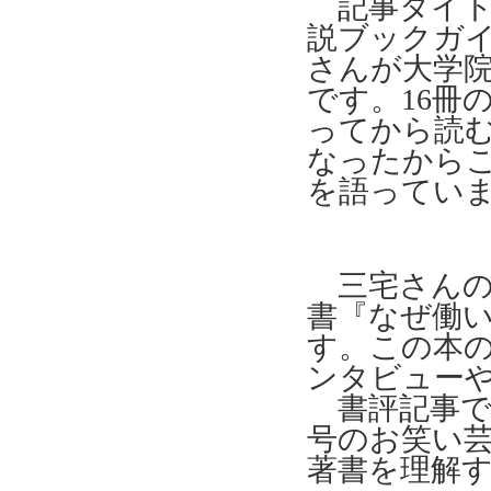
記事タイト
説ブックガ
さんが大学
です。
16
冊
ってから読
なったから
を語ってい
三宅さんの
書『なぜ働
す。この本
ンタビューや
書評記事で
号のお笑い
著書を理解