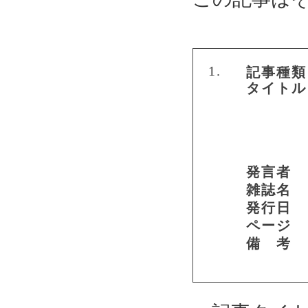
1.
記事種類
タイトル
発言者
雑誌名
発行日
ページ
備 考