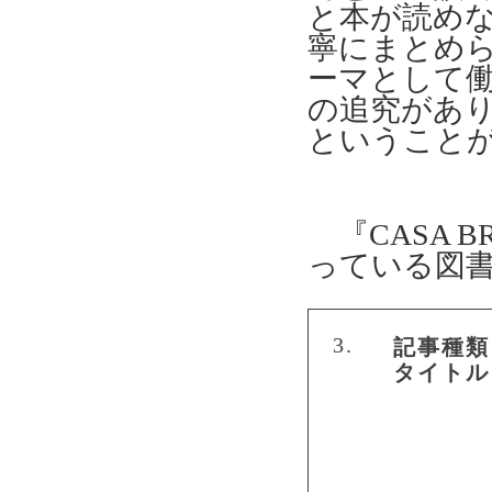
と本が読め
寧にまとめ
ーマとして
の追究があ
ということ
『
CASA B
っている図
3.
記事種類
タイトル