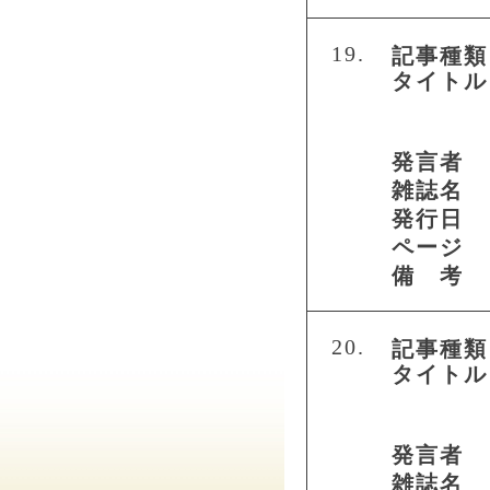
19.
記事種類
タイトル
発言者
雑誌名
発行日
ページ
備 考
20.
記事種類
タイトル
発言者
雑誌名