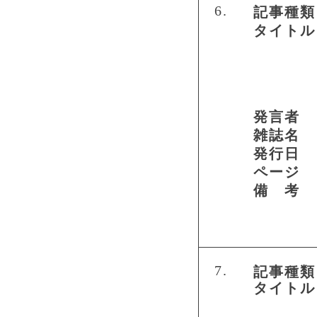
6.
記事種類
タイトル
発言者
雑誌名
発行日
ページ
備 考
7.
記事種類
タイトル