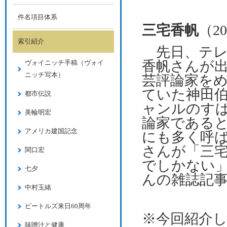
件名項目体系
三宅香帆
（
20
索引紹介
先日、テレ
香帆さんが
ヴォイニッチ手稿（ヴォイ
ニッチ写本）
芸評論家を
ていた神田
都市伝説
ャンルのす
美輪明宏
論家である
アメリカ建国記念
にも多く呼
さんが「三
関口宏
でしかない
七夕
んの雑誌記
中村玉緒
ビートルズ来日60周年
※今回紹介
味噌汁と健康