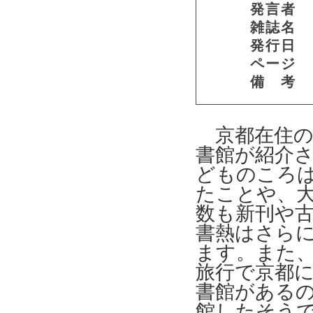
発言者
雑誌名
発行日
ページ
備 考
京都在住の
書館が紹介
どものころ
たことや、
数も新刊や
書熱はさら
ます。また
旅行で京都
書館がある
館したそう