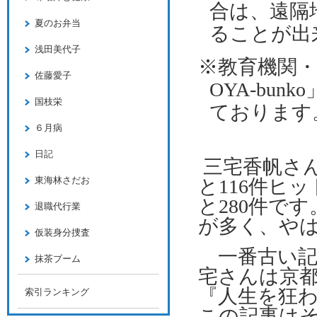
合は、遠隔
夏のお弁当
ることが出
浅田美代子
※教育機関
佐藤愛子
OYA-bunko
国枝栄
ております
６月病
日記
三宅香帆さ
東海林さだお
と
116
件ヒッ
と
280
件です
退職代行業
が多く、や
仮装身分捜査
一番古い記
抹茶ブーム
宅さんは京
『人生を狂
索引ランキング
この記事は