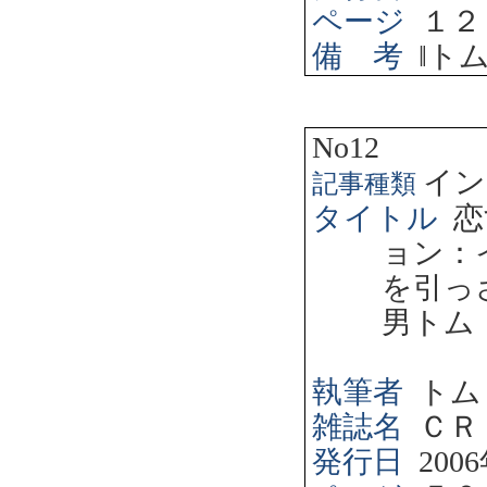
ページ
１２
備 考
‖
ト
No12
イン
記事種類
タイトル
恋
ョン：
を引っ
男トム
執筆者
トム
雑誌名
ＣＲ
発行日
2006