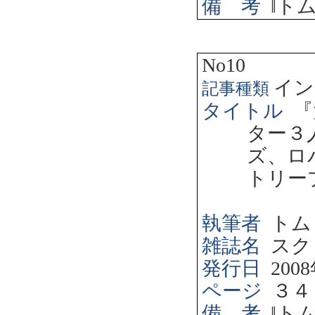
備 考
‖
ト
No10
イン
記事種類
タイトル
『
ター３
ズ、ロ
トリー
執筆者
トム
雑誌名
スク
発行日
2008
ページ
３４
備 考
‖
ト