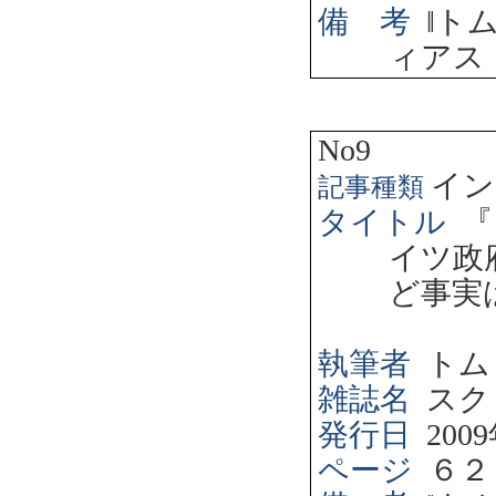
備 考
‖
ト
ィアス
No9
イン
記事種類
タイトル
『
イツ政
ど事実
執筆者
トム
雑誌名
スク
発行日
2009
ページ
６２