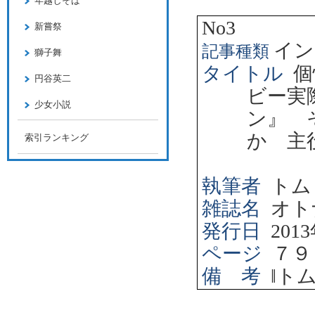
年越しそば
No3
新嘗祭
イン
記事種類
獅子舞
タイトル
個
円谷英二
ビー実
少女小説
ン』 
か 主
索引ランキング
執筆者
トム
雑誌名
オト
発行日
2013
ページ
７９
備 考
‖
ト