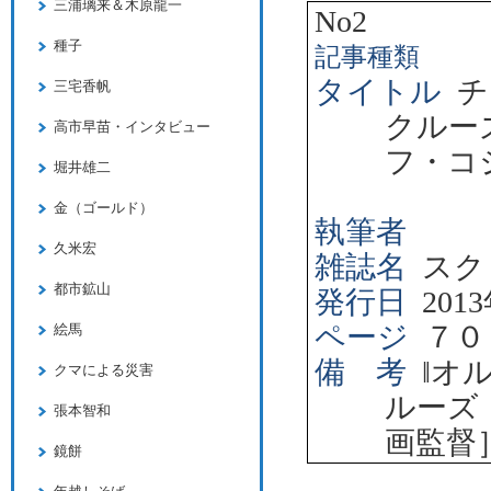
三浦璃来＆木原龍一
No2
種子
記事種類
タイトル
チ
三宅香帆
クルー
高市早苗・インタビュー
フ・コ
堀井雄二
金（ゴールド）
執筆者
久米宏
雑誌名
スク
都市鉱山
発行日
2013
ページ
７０
絵馬
備 考
‖
オ
クマによる災害
ルーズ
張本智和
画監督
鏡餅