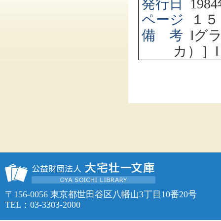
発行日
1984
ページ
１５
備 考
‖
グ
カ）］
‖
〒156-0056 東京都世田谷区八幡山3丁目10番20号
TEL：03-3303-2000