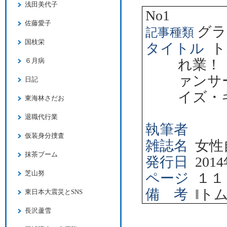
浅田美代子
No1
佐藤愛子
グラ
記事種類
国枝栄
タイトル
ト
れ業！
６月病
ァンサ
日記
イズ・
東海林さだお
退職代行業
執筆者
仮装身分捜査
雑誌名
女性
抹茶ブーム
発行日
2014
芝山努
ページ
１１
備 考
‖
ト
東日本大震災とSNS
長沢蘆雪