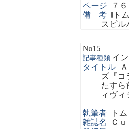
ページ
７６
備 考
‖
ト
スピル
No15
イン
記事種類
タイトル
Ａ
ズ『コ
たすら
ィヴィ
執筆者
トム
雑誌名
Ｃｕ