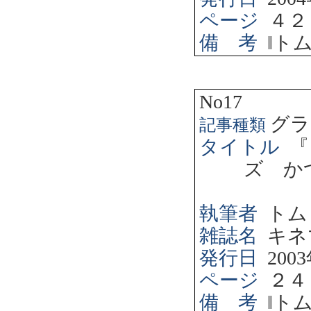
ページ
４２
備 考
‖
ト
No17
グラ
記事種類
タイトル
『
ズ か
執筆者
トム
雑誌名
キネ
発行日
2003
ページ
２４
備 考
‖
ト