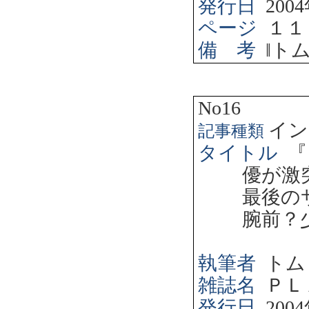
発行日
2004
ページ
１１
備 考
‖
ト
No16
イン
記事種類
タイトル
『
優が激
最後の
腕前？
執筆者
トム
雑誌名
ＰＬ
発行日
2004