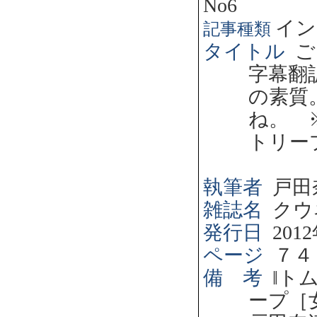
No6
イン
記事種類
タイトル
ご
字幕翻
の素質
ね。 
トリー
執筆者
戸田
雑誌名
クウ
発行日
2012
ページ
７４
備 考
‖
ト
ープ［