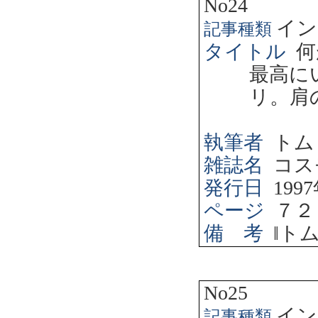
No24
イン
記事種類
タイトル
何
最高に
リ。肩
執筆者
トム
雑誌名
コス
発行日
1997
ページ
７２
備 考
‖
ト
No25
イン
記事種類