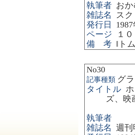
執筆者
おか
雑誌名
スク
発行日
1987
ページ
１０
備 考
‖
ト
No30
グラ
記事種類
タイトル
ホ
ズ、映
執筆者
雑誌名
週刊