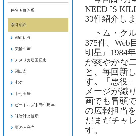
NEED IS KIL
件名項目体系
30
件紹介し
索引紹介
トム・クル
都市伝説
375
件、
Web
美輪明宏
明星』
1984
年
が爽やかな
アメリカ建国記念
と、毎回新
関口宏
す。「悪役
七夕
メージが織
中村玉緒
画でも冒頭
ビートルズ来日60周年
の広報担当
味噌汁と健康
だまだチャ
夏のお弁当
す。