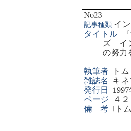
No23
イン
記事種類
タイトル
『
ズ イ
の努力
執筆者
トム
雑誌名
キネ
発行日
1997
ページ
４２
備 考
‖
ト