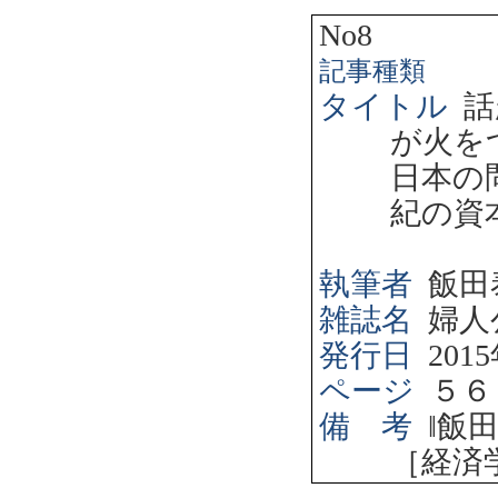
No8
記事種類
タイトル
話
が火を
日本の
紀の資
執筆者
飯田
雑誌名
婦人
発行日
2015
ページ
５６
備 考
‖
飯
［経済