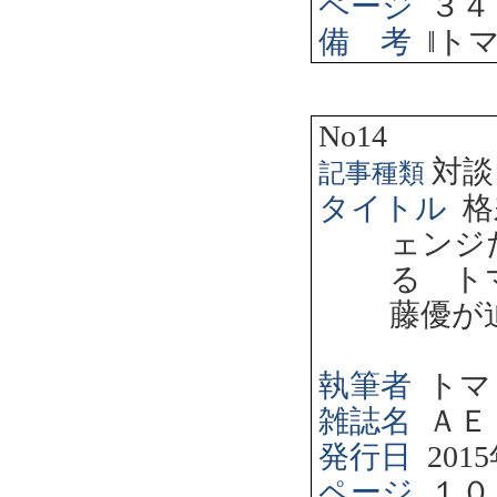
ページ
３４
備 考
‖
ト
No14
対談
記事種類
タイトル
格
ェンジ
る ト
藤優が
執筆者
トマ
雑誌名
ＡＥ
発行日
2015
ページ
１０