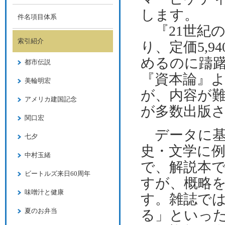
します。
件名項目体系
『
21世紀
索引紹介
り、定価5,
めるのに躊
都市伝説
『資本論』
美輪明宏
が、内容が
アメリカ建国記念
が多数出版
関口宏
データに基
七夕
史・文学に
中村玉緒
で、解説本
ビートルズ来日60周年
すが、概略
味噌汁と健康
す。雑誌で
夏のお弁当
る」といっ