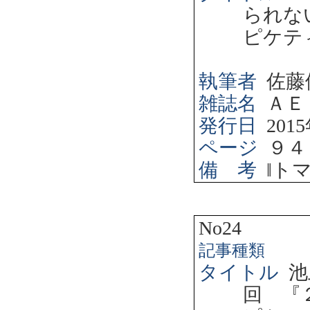
られな
ピケテ
執筆者
佐藤
雑誌名
ＡＥ
発行日
2015
ページ
９４
備 考
‖
ト
No24
記事種類
タイトル
池
回 『