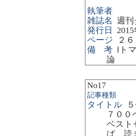
執筆者
雑誌名
週刊
発行日
2015
ページ
２６
備 考
‖
ト
論
No17
記事種類
タイトル
５
７００
ベスト
ば、読