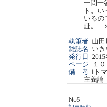
一問一
ト。い
いるの
証。 
執筆者
山田
雑誌名
いき
発行日
2015
ページ
１０
備 考
‖
ト
主義論
No5