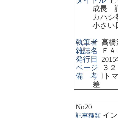
タイトル
ピ
成長 
カハシ
小さい
執筆者
高橋
雑誌名
ＦＡ
発行日
2015
ページ
３２
備 考
‖
ト
差
No20
イン
記事種類