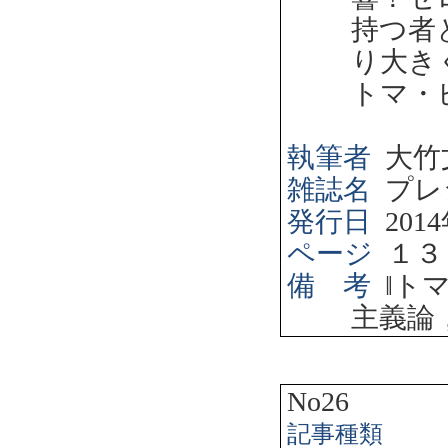
持つ者
り大き
トマ・
執筆者
大竹
雑誌名
プレ
発行日
2014
ページ
１３
備 考
‖
ト
主義論
No26
記事種類