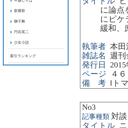
タイトル
ピ
年越しそば
に論点
新嘗祭
にピケ
獅子舞
緩和、
円谷英二
少女小説
執筆者
本田
雑誌名
週刊
索引ランキング
発行日
2015
ページ
４６
備 考
‖
ト
No3
対談
記事種類
タイトル
ニ