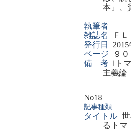
本』、
執筆者
雑誌名
ＦＬ
発行日
2015
ページ
９０
備 考
‖
ト
主義論
No18
記事種類
タイトル
世
るトマ