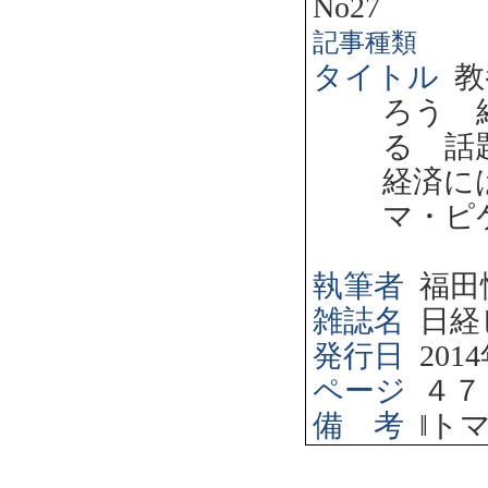
No27
記事種類
タイトル
教
ろう 
る 話
経済に
マ・ピ
執筆者
福田
雑誌名
日経
発行日
2014
ページ
４７
備 考
‖
ト