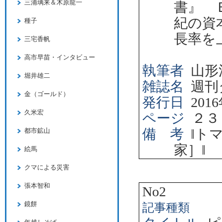
三浦璃来＆木原龍一
書』 
紀の資
種子
長率を
三宅香帆
高市早苗・インタビュー
執筆者
山形
堀井雄二
雑誌名
週刊
金（ゴールド）
発行日
2016
久米宏
ページ
２３
備 考
‖
ト
都市鉱山
家］
‖
絵馬
クマによる災害
張本智和
No2
鏡餅
記事種類