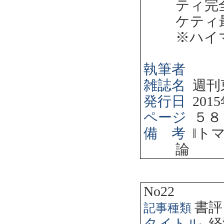
ティ完
ケティ
※ハイ
執筆者
雑誌名
週刊
発行日
2015
ページ
５８
備 考
‖
ト
論
No22
書評
記事種類
タイトル
経