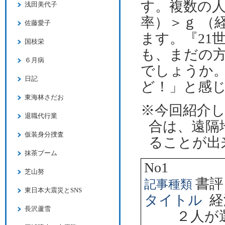
す。複数の人
浅田美代子
率）＞ｇ （
佐藤愛子
ます。『
2
国枝栄
も、まだの
６月病
でしょうか
日記
ど！」と感
東海林さだお
※今回紹介
退職代行業
合は、遠隔
仮装身分捜査
ることが出
抹茶ブーム
No1
芝山努
書評
記事種類
東日本大震災とSNS
タイトル
経
長沢蘆雪
２人が