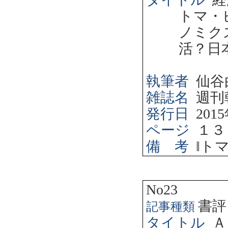
トマ・
ノミク
活？日
執筆者
仙谷
雑誌名
週刊
発行日
2015
ページ
１３
備 考
‖
ト
No23
書評
記事種類
タイトル
Ａ