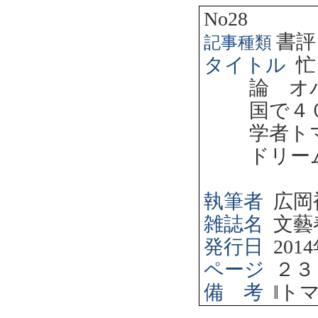
No28
書評
記事種類
タイトル
忙
論 オ
国で４
学者ト
ドリー
執筆者
広岡
雑誌名
文藝
発行日
2014
ページ
２３
備 考
‖
ト