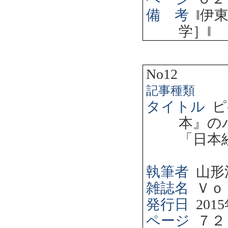
備 考
‖
伊
学］
‖
No12
記事種類
タイトル
ピ
本』の
「日本
執筆者
山形
雑誌名
Ｖｏ
発行日
2015
ページ
７２