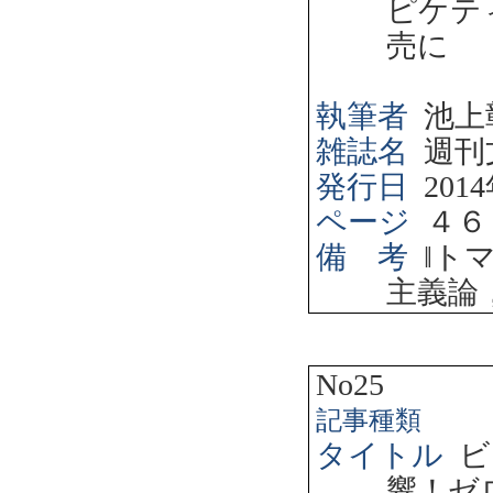
ピケテ
売に
執筆者
池上
雑誌名
週刊
発行日
2014
ページ
４６
備 考
‖
ト
主義論
No25
記事種類
タイトル
ビ
響！ゼ