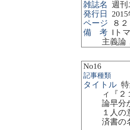
雑誌名
週刊
発行日
2015
ページ
８２
備 考
‖
ト
主義論
No16
記事種類
タイトル
特
ィ『２
論早分
１人の
済書の