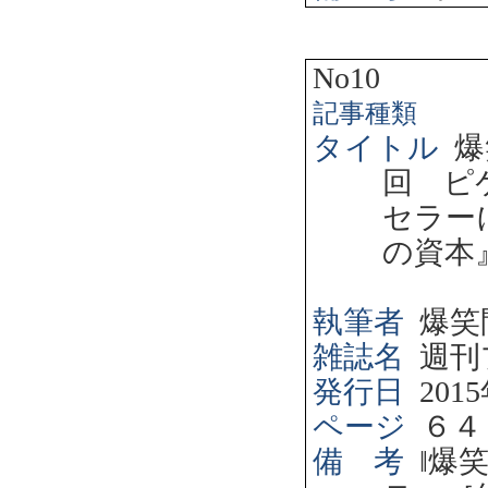
No10
記事種類
タイトル
爆
回 ピ
セラー
の資本
執筆者
爆笑
雑誌名
週刊
発行日
2015
ページ
６４
備 考
‖
爆