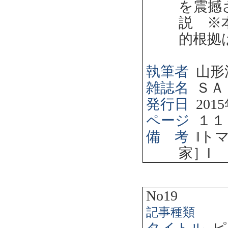
を震撼
説 ※
的根拠
執筆者
山形
雑誌名
ＳＡ
発行日
2015
ページ
１１
備 考
‖
ト
家］
‖
No19
記事種類