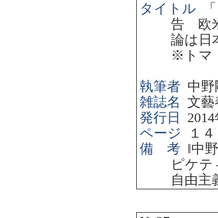
タイトル
「
告 欧
論は日
※トマ
執筆者
中野
雑誌名
文藝
発行日
2014
ページ
１４
備 考
‖
中
ピケテ
自由主