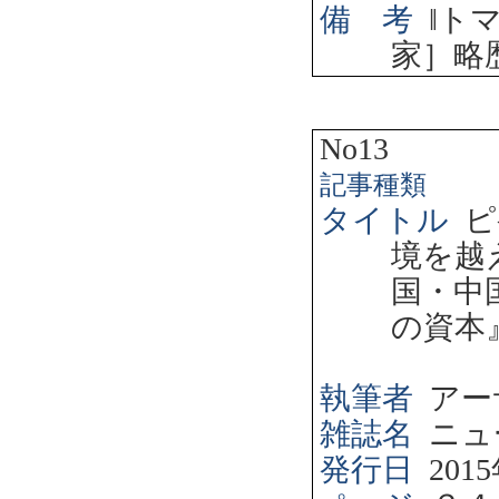
備 考
‖
ト
家］略
No13
記事種類
タイトル
ピ
境を越
国・中
の資本
執筆者
アー
雑誌名
ニュ
発行日
2015