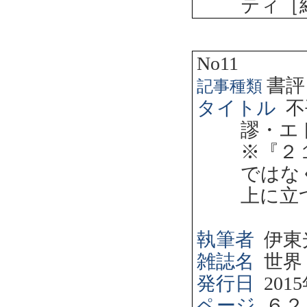
ティ［
No11
書評
記事種類
タイトル
不
謬・エ
※『２
ではな
上に立
執筆者
伊東
雑誌名
世界
発行日
2015
ページ
６２