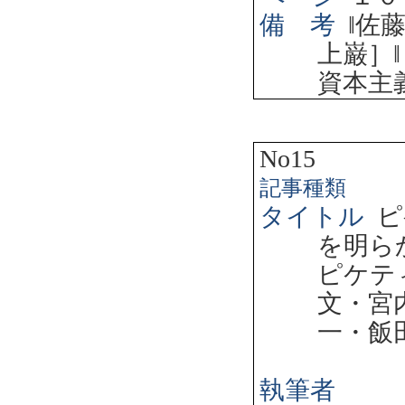
備 考
‖
佐
上巌］
‖
資本主
No15
記事種類
タイトル
ピ
を明ら
ピケテ
文・宮
一・飯
執筆者