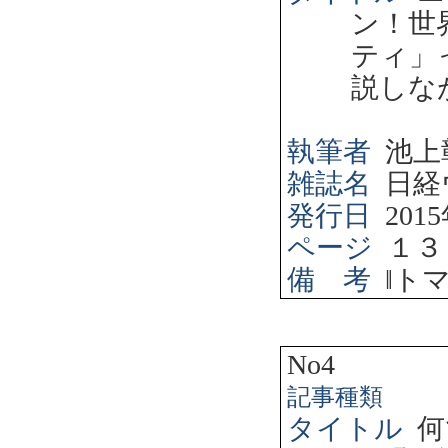
ン！世
ティ」
説しな
執筆者
池上
雑誌名
日経
発行日
2015
ページ
１３
備 考
‖
ト
No4
記事種類
タイトル
何