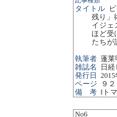
記事種類
タイトル
ピ
残り」
イジェ
ほど受
たちが
執筆者
蓬莱
雑誌名
日経
発行日
2015
ページ
９２
備 考
‖
ト
No6