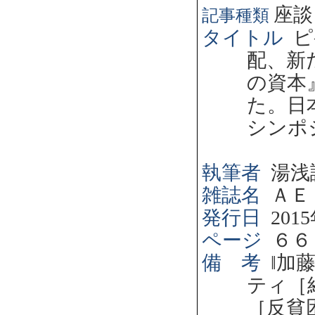
座談
記事種類
タイトル
ピ
配、新
の資本
た。日
シンポ
執筆者
湯浅
雑誌名
ＡＥ
発行日
2015
ページ
６６
備 考
‖
加
ティ［
［反貧