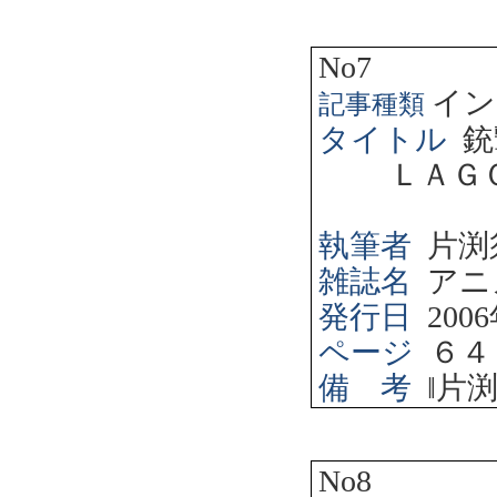
No7
イン
記事種類
タイトル
銃
ＬＡＧ
執筆者
片渕
雑誌名
アニ
発行日
2006
ページ
６４
備 考
‖
片
No8