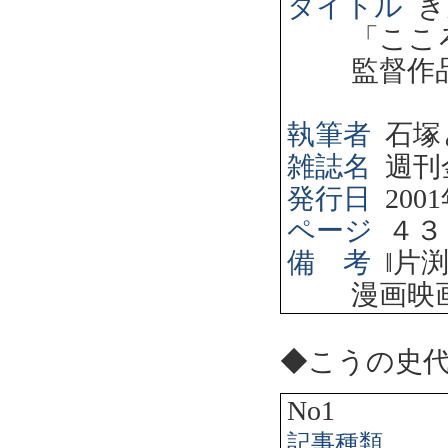
タイトル
き
「ここ
監督作
執筆者
石塚
雑誌名
週刊
発行日
2001
ページ
４３
備 考
‖
片
漫画映
◆こうの史
No1
記事種類