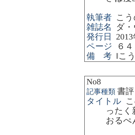
執筆者
こう
雑誌名
ダ・
発行日
2013
ページ
６４
備 考
‖
こ
No8
書評
記事種類
タイトル
こ
ったく
おるぺ