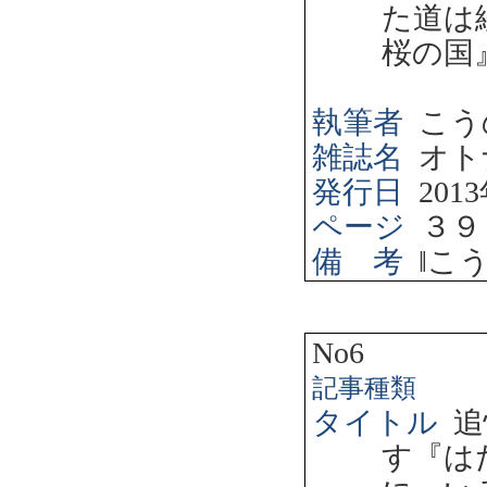
た道は
桜の国
執筆者
こう
雑誌名
オト
発行日
2013
ページ
３９
備 考
‖
こ
No6
記事種類
タイトル
追
す『は