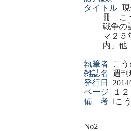
タイトル
現
冊 こ
戦争の
マ２５
内』他
執筆者
こう
雑誌名
週刊
発行日
2014
ページ
１２
備 考
‖
こ
No2