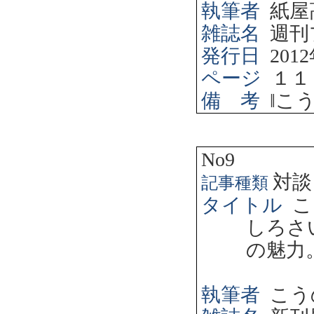
執筆者
紙屋
雑誌名
週刊
発行日
2012
ページ
１１
備 考
‖
こ
No9
対談
記事種類
タイトル
こ
しろさ
の魅力
執筆者
こう