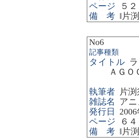
ページ
５２
備 考
‖
片
No6
記事種類
タイトル
ラ
ＡＧＯ
執筆者
片渕
雑誌名
アニ
発行日
2006
ページ
６４
備 考
‖
片