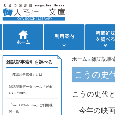
ホーム
雑誌記事
雑誌記事索引を調べる
こうの史
「雑誌記事索引」とは
雑誌記事データベース「Web
こうの史代
OYA-bunko」
「Web OYA-bunko」ご利用機
今年の映画
関一覧