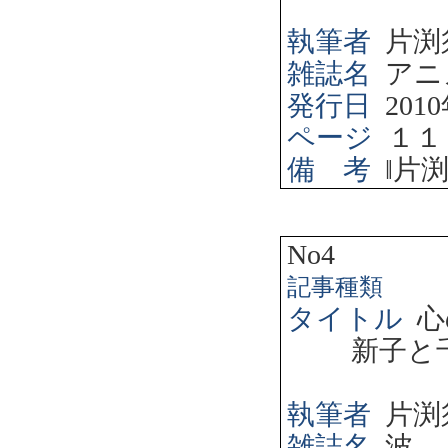
執筆者
片渕
雑誌名
アニ
発行日
2010
ページ
１１
備 考
‖
片
No4
記事種類
タイトル
心
新子と
執筆者
片渕
雑誌名
波