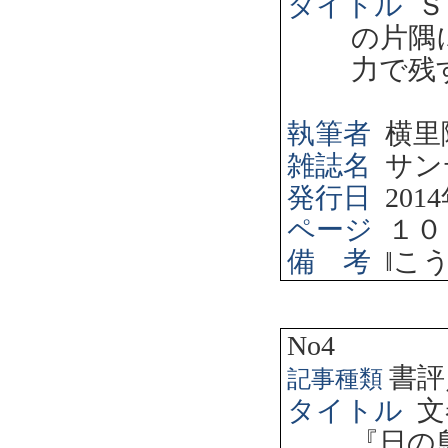
タイトル
Ｓ
の片隅
力で残
執筆者
横里
雑誌名
サン
発行日
2014
ページ
１０
備 考
‖
こ
No4
書評
記事種類
タイトル
文
『日の