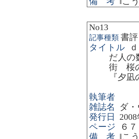
備 考
‖
こ
No13
書評
記事種類
タイトル
ｄ
だ人の
街 桜
『夕凪
執筆者
雑誌名
ダ・
発行日
2008
ページ
６７
備 考
‖
こ