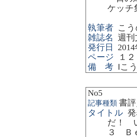
ケッチ
執筆者
こう
雑誌名
週刊
発行日
2014
ページ
１２
備 考
‖
こ
No5
書評
記事種類
タイトル
発
だ！ 
３ Ｂ