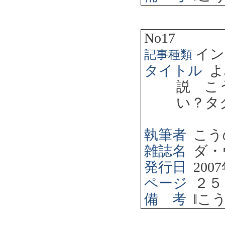
No17
イン
記事種類
タイトル
よ
説 こ
い？タ
執筆者
こう
雑誌名
ダ・
発行日
2007
ページ
２５
備 考
‖
こ