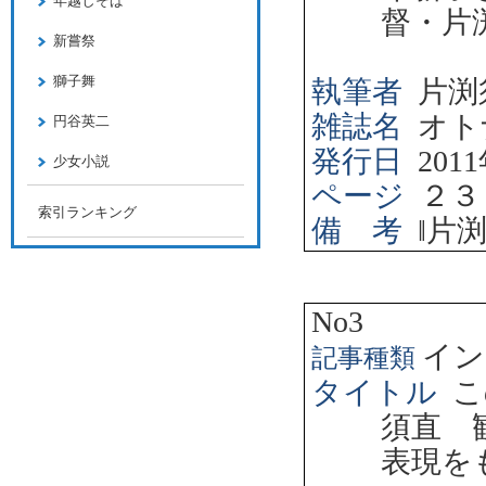
年越しそば
督・片
新嘗祭
獅子舞
執筆者
片渕
雑誌名
オト
円谷英二
発行日
2011
少女小説
ページ
２３
索引ランキング
備 考
‖
片
No3
イン
記事種類
タイトル
こ
須直 
表現を