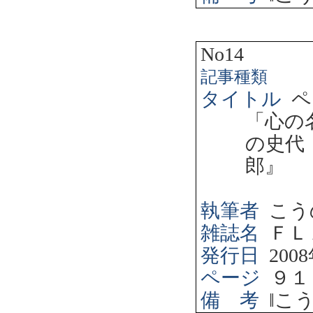
No14
記事種類
タイトル
ペ
「心の
の史代
郎』
執筆者
こう
雑誌名
ＦＬ
発行日
2008
ページ
９１
備 考
‖
こ