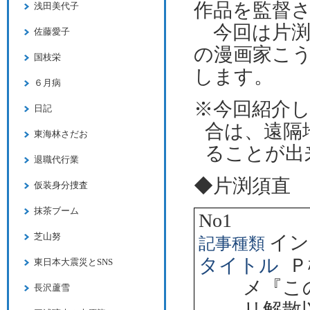
作品を監督
浅田美代子
今回は片渕
佐藤愛子
の漫画家こ
国枝栄
します。
６月病
※今回紹介
日記
合は、遠隔
東海林さだお
ることが出
退職代行業
◆片渕須直
仮装身分捜査
抹茶ブーム
No1
芝山努
イン
記事種類
タイトル
Ｐ
東日本大震災とSNS
メ『こ
長沢蘆雪
リ解散