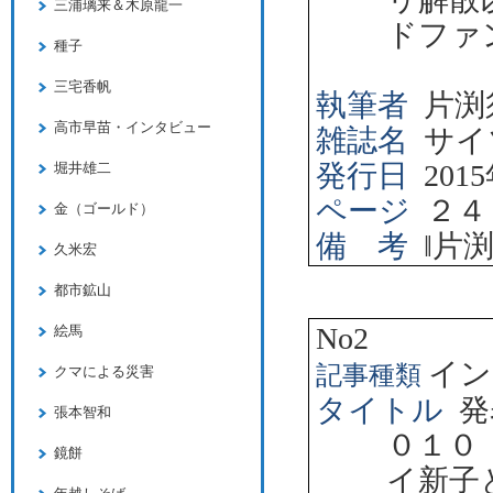
三浦璃来＆木原龍一
ドファ
種子
三宅香帆
執筆者
片渕
高市早苗・インタビュー
雑誌名
サイ
発行日
2015
堀井雄二
ページ
２４
金（ゴールド）
備 考
‖
片
久米宏
都市鉱山
No2
絵馬
イン
記事種類
クマによる災害
タイトル
発
張本智和
０１０
鏡餅
イ新子