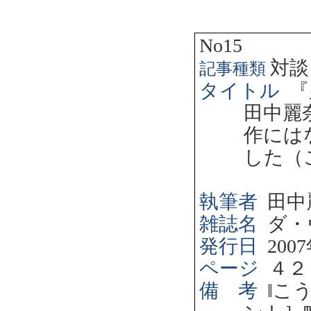
No15
対談
記事種類
タイトル
『
田中麗
作には
した（
執筆者
田中
雑誌名
ダ・
発行日
2007
ページ
４２
備 考
‖
こ