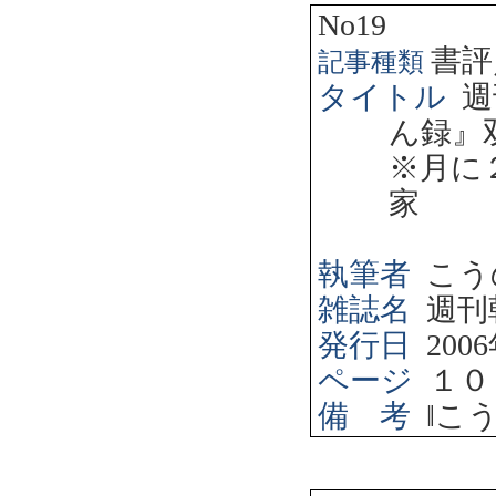
No19
書評
記事種類
タイトル
週
ん録』
※月に
家
執筆者
こう
雑誌名
週刊
発行日
2006
ページ
１０
備 考
‖
こ