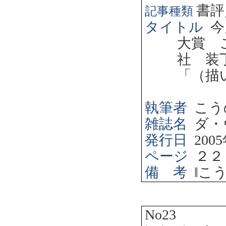
書評
記事種類
タイトル
今
大賞 
社 装
「（描
執筆者
こう
雑誌名
ダ・
発行日
2005
ページ
２２
備 考
‖
こ
No23