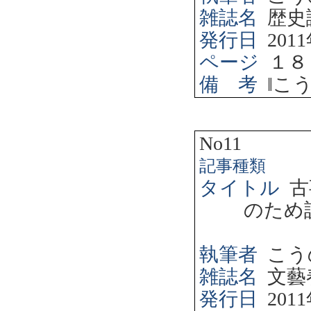
雑誌名
歴史
発行日
2011
ページ
１８
備 考
‖
こ
No11
記事種類
タイトル
古
のため
執筆者
こう
雑誌名
文藝
発行日
2011