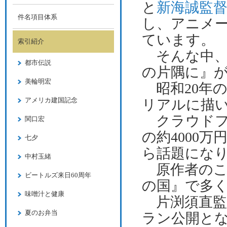
と
新海誠監
件名項目体系
し、アニメ
ています。
索引紹介
そんな中
都市伝説
の片隅に』
美輪明宏
昭和
20
年
アメリカ建国記念
リアルに描
クラウド
関口宏
の約
4000
万
七夕
ら話題にな
中村玉緒
原作者のこ
ビートルズ来日60周年
の国』で多
味噌汁と健康
片渕須直
夏のお弁当
ラン公開と