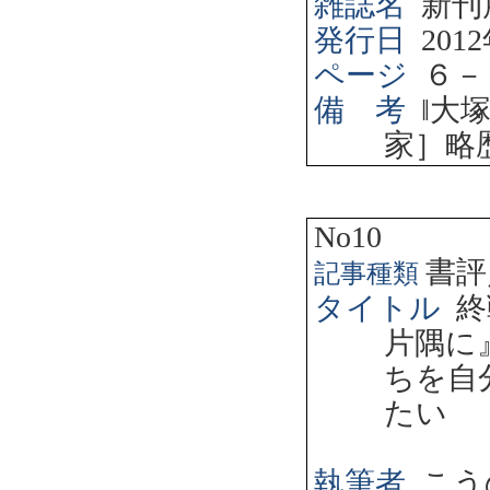
雑誌名
新刊
発行日
2012
ページ
６－
備 考
‖
大
家］略
No10
書評
記事種類
タイトル
終
片隅に
ちを自
たい
執筆者
こう