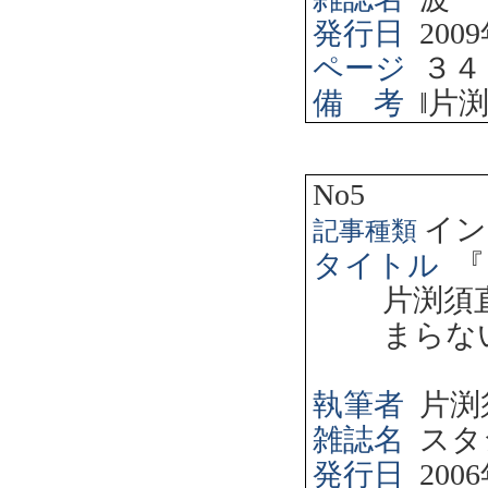
発行日
2009
ページ
３４
備 考
‖
片
No5
イン
記事種類
タイトル
『
片渕須
まらな
執筆者
片渕
雑誌名
スタ
発行日
2006