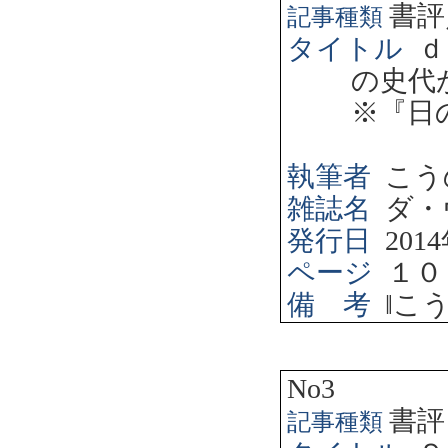
書評
記事種類
タイトル
ｄ
の史代
※『日
執筆者
こう
雑誌名
ダ・
発行日
2014
ページ
１０
備 考
‖
こ
No3
書評
記事種類