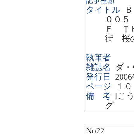
記事種類
タイトル
Ｂ
００５
Ｆ Ｔ
街 桜
執筆者
雑誌名
ダ・
発行日
2006
ページ
１０
備 考
‖
こ
グ
No22