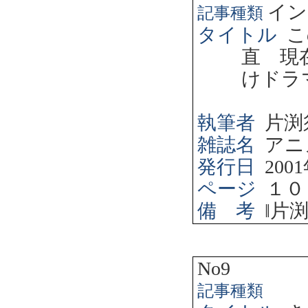
イン
記事種類
タイトル
こ
直 現
けドラ
執筆者
片渕
雑誌名
アニ
発行日
2001
ページ
１０
備 考
‖
片
No9
記事種類