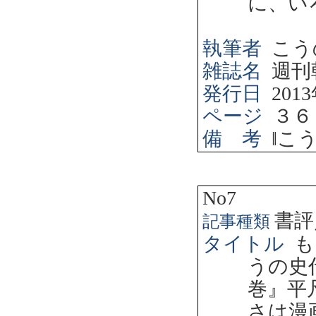
に、い
執筆者
こう
雑誌名
週刊
発行日
2013
ページ
３６
備 考
‖
こ
No7
書評
記事種類
タイトル
も
うの史
巻』平
さは漫