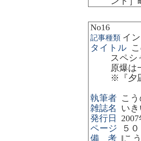
ント］
No16
イン
記事種類
タイトル
こ
スペシ
原爆は
※『夕
執筆者
こう
雑誌名
いき
発行日
2007
ページ
５０
備 考
‖
こ