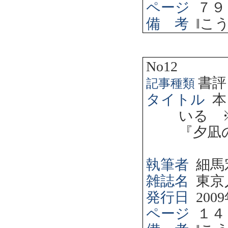
ページ
７９
備 考
‖
こ
No12
書評
記事種類
タイトル
本
いる 
『夕凪
執筆者
細馬
雑誌名
東京
発行日
2009
ページ
１４