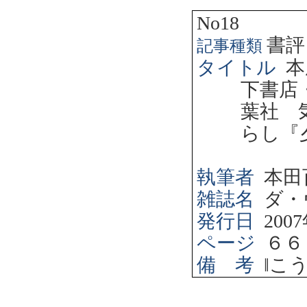
No18
書評
記事種類
タイトル
本
下書店
葉社 
らし『
執筆者
本田
雑誌名
ダ・
発行日
2007
ページ
６６
備 考
‖
こ