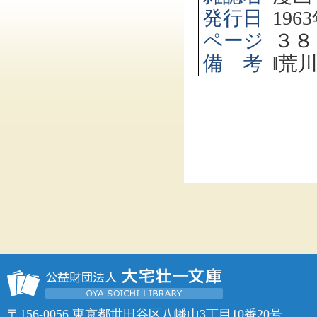
発行日
1963
ページ
３８
備 考
‖
荒
〒156-0056 東京都世田谷区八幡山3丁目10番20号