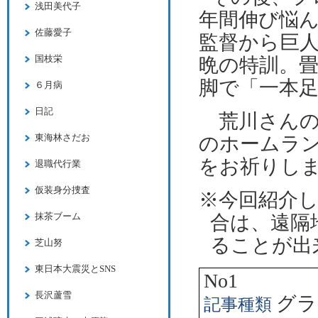
浅田美代子
年間伸び悩
佐藤愛子
監督から巨
国枝栄
晩の特訓。
脚で「一本
６月病
日記
荒川さんの
東海林さだお
のホームラ
をお祈りし
退職代行業
仮装身分捜査
※今回紹介
抹茶ブーム
合は、遠隔
ることが出
芝山努
東日本大震災とSNS
No1
長沢蘆雪
グラ
記事種類