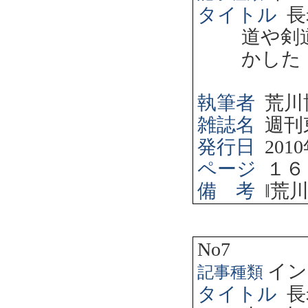
タイトル
長
道や剣
かした
執筆者
荒川
雑誌名
週刊
発行日
2010
ページ
１６
備 考
‖
荒
No7
イン
記事種類
タイトル
長