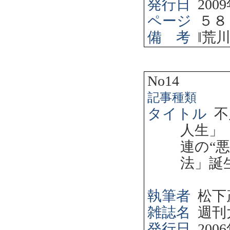
発行日
2009
ページ
５８
備 考
‖
荒
No14
記事種類
タイトル
不
人生」
連の“
法」誕
執筆者
松下
雑誌名
週刊
発行日
2006