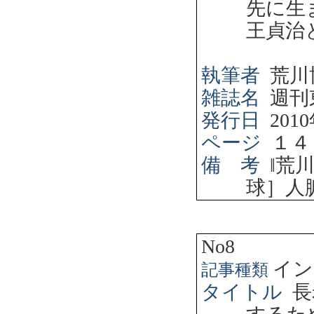
先に生
王貞治
執筆者
荒川
雑誌名
週刊
発行日
2010
ページ
１４
備 考
‖
荒
球］人
No8
イン
記事種類
タイトル
長