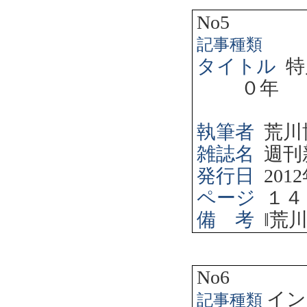
No5
記事種類
タイトル
特
０年
執筆者
荒川
雑誌名
週刊
発行日
2012
ページ
１４
備 考
‖
荒
No6
イン
記事種類