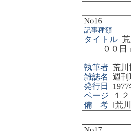
No16
記事種類
タイトル
荒
００日
執筆者
荒川
雑誌名
週刊
発行日
1977
ページ
１２
備 考
‖
荒
No17