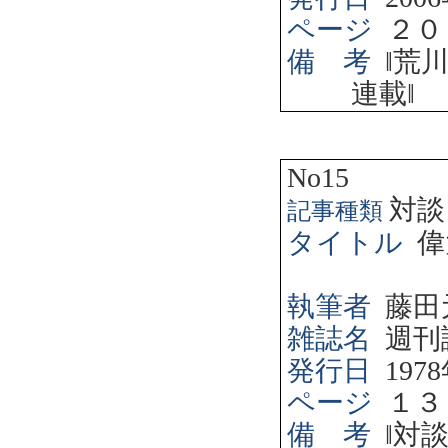
ページ
２０
備 考
‖
荒
連載
‖
No15
対談
記事種類
タイトル
偉
執筆者
藤田
雑誌名
週刊
発行日
1978
ページ
１３
備 考
‖
対