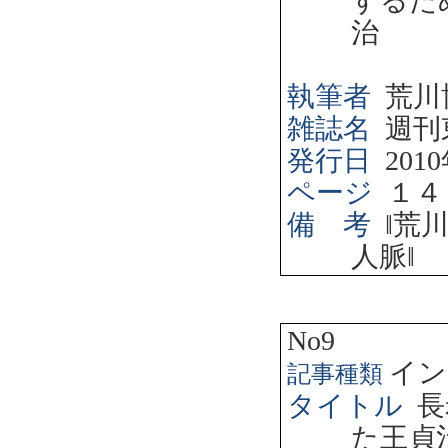
するた
治
執筆者
荒川
雑誌名
週刊
発行日
2010
ページ
１４
備 考
‖
荒
人脈
‖
No9
イン
記事種類
タイトル
長
た王貞