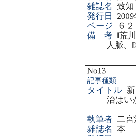
雑誌名
致知
発行日
2009
ページ
６２
備 考
‖
荒
人脈、
No13
記事種類
タイトル
新
治はい
執筆者
二宮
雑誌名
本