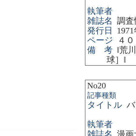
執筆者
雑誌名
調査
発行日
1971
ページ
４０
備 考
‖
荒
球］
‖
No20
記事種類
タイトル
バ
執筆者
雑誌名
漫画