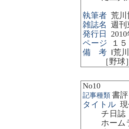
執筆者
荒川
雑誌名
週刊
発行日
2010
ページ
１５
備 考
‖
荒
［野球
No10
書評
記事種類
タイトル
現
チ日誌
ホーム