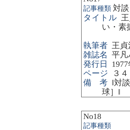
対談
記事種類
タイトル
王
い・素
執筆者
王貞
雑誌名
平凡
発行日
1977
ページ
３４
備 考
‖
対
球］
‖
No18
記事種類