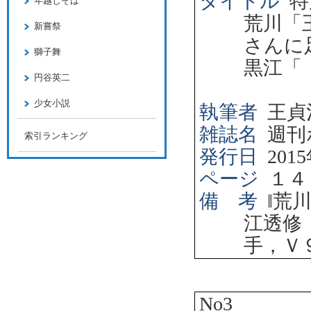
タイトル
特
年越しそば
荒川「
新嘗祭
さんに
獅子舞
黒江「
円谷英二
少女小説
執筆者
王貞
雑誌名
週刊
索引ランキング
発行日
2015
ページ
１４
備 考
‖
荒
江透修
手，Ｖ
No3