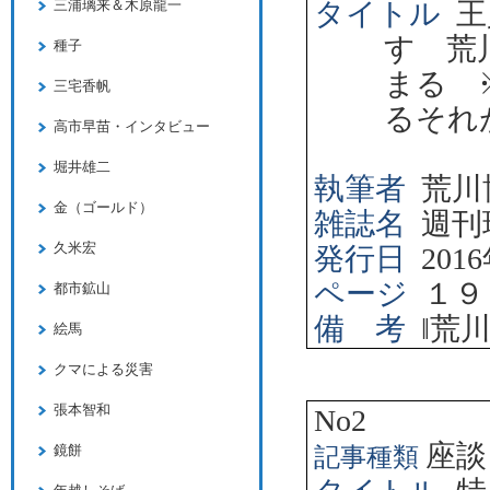
タイトル
王
三浦璃来＆木原龍一
す 荒
種子
まる 
三宅香帆
るそれ
高市早苗・インタビュー
堀井雄二
執筆者
荒川
金（ゴールド）
雑誌名
週刊
久米宏
発行日
2016
ページ
１９
都市鉱山
備 考
‖
荒
絵馬
クマによる災害
張本智和
No2
座談
鏡餅
記事種類