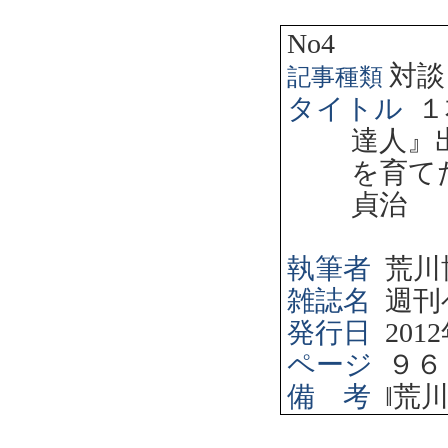
No4
対談
記事種類
タイトル
１
達人』
を育て
貞治
執筆者
荒川
雑誌名
週刊
発行日
2012
ページ
９６
備 考
‖
荒