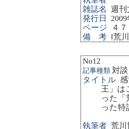
雑誌名
週刊
発行日
2009
ページ
４７
備 考
‖
荒
No12
対談
記事種類
タイトル
感
王」は
った「
った特
執筆者
荒川