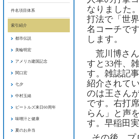
なりました
件名項目体系
打法で「世
索引紹介
名コーチで
します。
都市伝説
美輪明宏
荒川博さん
すと
33
件、
アメリカ建国記念
す。雑誌記
関口宏
紹介されて
七夕
のは王さん
中村玉緒
です。右打
ビートルズ来日60周年
らん」と声
味噌汁と健康
す。早稲田
夏のお弁当
その後、プ