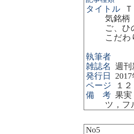
タイトル
Ｔ
気銘柄
ご、ひ
こだわ
執筆者
雑誌名
週刊
発行日
2017
ページ
１２
備 考
果実
ツ，フ
No5