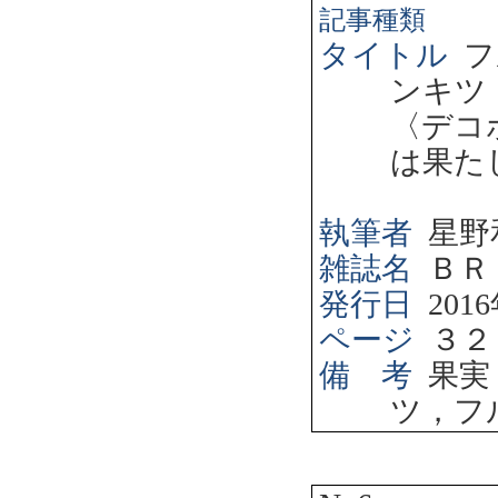
記事種類
タイトル
フ
ンキツ
〈デコ
は果た
執筆者
星野
雑誌名
ＢＲ
発行日
2016
ページ
３２
備 考
果実
ツ，フ