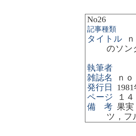
No26
記事種類
タイトル
ｎ
のソン
執筆者
雑誌名
ｎｏ
発行日
1981
ページ
１４
備 考
果実
ツ，フ