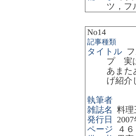
ツ，フ
No14
記事種類
タイトル
フ
プ 実
あまた
げ紹介
執筆者
雑誌名
料理
発行日
2007
ページ
４６