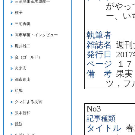
三浦璃来＆木原龍一
がやっ
種子
ー、い
三宅香帆
執筆者
高市早苗・インタビュー
雑誌名
週刊
堀井雄二
発行日
2017
金（ゴールド）
ページ
１７
久米宏
備 考
果実
都市鉱山
ツ，フ
絵馬
クマによる災害
No3
張本智和
記事種類
鏡餅
タイトル
春