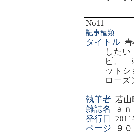
No11
記事種類
タイトル
春
したい
ピ。 
ットシ
ローズ
執筆者
若山
雑誌名
ａｎ
発行日
2011
ページ
９０