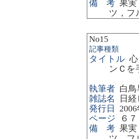
備 考
果実
ツ，フ
No15
記事種類
タイトル
心
ンＣを
執筆者
白鳥
雑誌名
日経
発行日
2006
ページ
６７
備 考
果実
ツ，フ