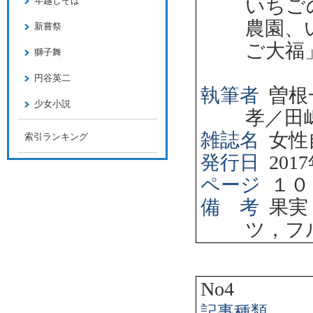
年越しそば
いちご
農園、
新嘗祭
ご大福
獅子舞
円谷英二
執筆者
曽根
少女小説
孝／田
雑誌名
女性
索引ランキング
発行日
2017
ページ
１０
備 考
果実
ツ，フ
No4
記事種類