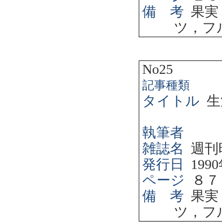
備 考
果実
ツ，フ
No25
記事種類
タイトル
生
執筆者
雑誌名
週刊
発行日
1990
ページ
８７
備 考
果実
ツ，フ