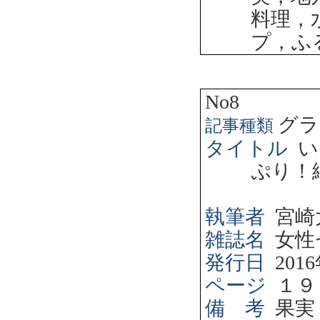
料理，
プ，ふ
No8
グラ
記事種類
タイトル
い
ぷり！
執筆者
宮崎
雑誌名
女性
発行日
2016
ページ
１９
備 考
果実