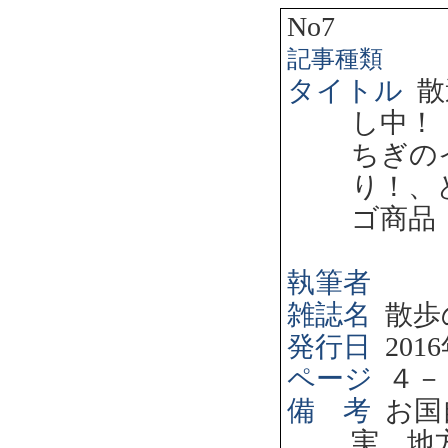
No7
記事種類
タイトル
散
し中！
ちぎの
り！、
ゴ商品
執筆者
雑誌名
散歩
発行日
2016
ページ
４－
備 考
お国
実，地