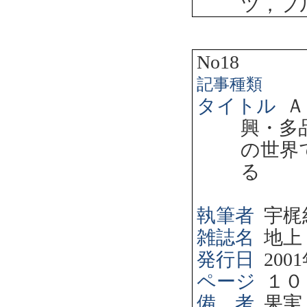
ツ，フ
No18
記事種類
タイトル
Ａ
興・多
の世界
る
執筆者
宇梶
雑誌名
地上
発行日
2001
ページ
１０
備 考
果実