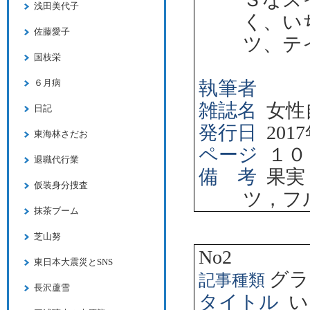
浅田美代子
く、い
佐藤愛子
ツ、テ
国枝栄
執筆者
６月病
雑誌名
女性
日記
発行日
2017
東海林さだお
ページ
１０
退職代行業
備 考
果実
仮装身分捜査
ツ，フ
抹茶ブーム
芝山努
No2
東日本大震災とSNS
グラ
記事種類
長沢蘆雪
タイトル
い