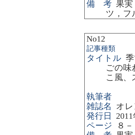
備 考
果実
ツ，フ
No12
記事種類
タイトル
季
ごの味
こ風、
執筆者
雑誌名
オレ
発行日
2011
ページ
８－