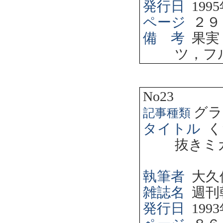
発行日
1995
ページ
２９
備 考
果実
ツ，フ
No23
グラ
記事種類
タイトル
く
抜きミ
執筆者
大久
雑誌名
週刊
発行日
1993