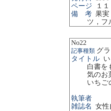
ページ
１１
備 考
果実
ツ，フ
No22
グラ
記事種類
タイトル
い
白書を
気のお
いちご
執筆者
雑誌名
女性