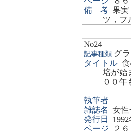
ページ
８６
備 考
果実
ツ，フ
No24
グラ
記事種類
タイトル
食
培が始
００年
執筆者
雑誌名
女性
発行日
1992
ページ
２６