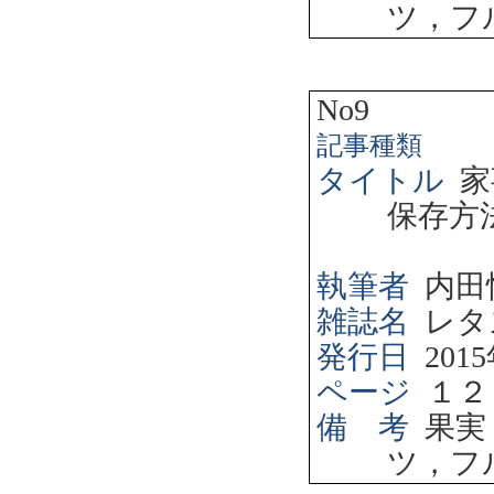
ツ，フ
No9
記事種類
タイトル
家
保存方
執筆者
内田
雑誌名
レタ
発行日
2015
ページ
１２
備 考
果実
ツ，フ