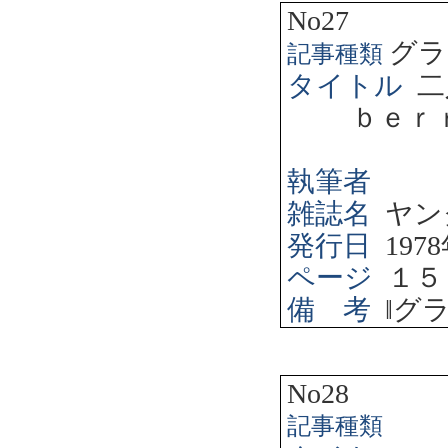
No27
グラ
記事種類
タイトル
二
ｂｅｒ
執筆者
雑誌名
ヤン
発行日
1978
ページ
１５
備 考
‖
グ
No28
記事種類