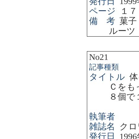
発行日
1999
ページ
１７
備 考
菓子
ルーツ
No21
記事種類
タイトル
体
Ｃをも
８個で
執筆者
雑誌名
クロ
発行日
1996