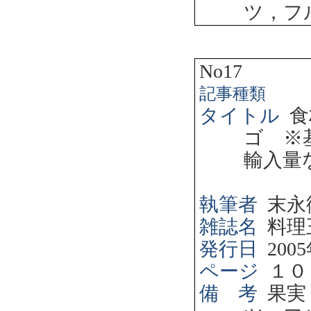
ツ，フ
No17
記事種類
タイトル
食
ゴ ※
輸入量
執筆者
末永
雑誌名
料理
発行日
2005
ページ
１０
備 考
果実