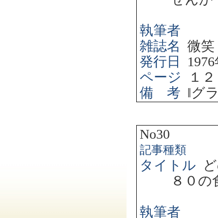
執筆者
雑誌名
微笑
発行日
1976
ページ
１２
備 考
‖
グ
No30
記事種類
タイトル
ど
８０の
執筆者