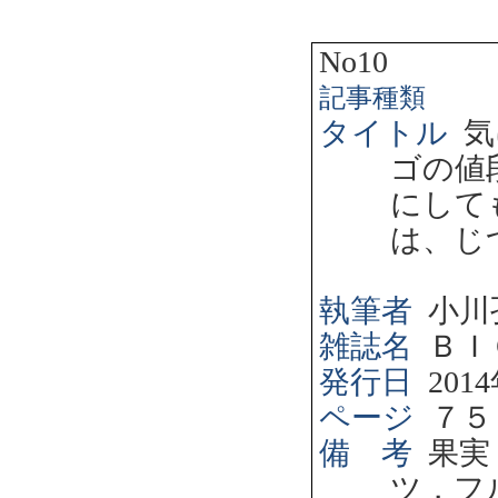
No10
記事種類
タイトル
気
ゴの値
にして
は、じ
執筆者
小川
雑誌名
ＢＩ
発行日
2014
ページ
７５
備 考
果実
ツ，フ