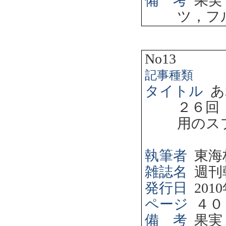
備 考
果実
ツ，フ
No13
記事種類
タイトル
あ
２６回
用のス
執筆者
東海
雑誌名
週刊
発行日
2010
ページ
４０
備 考
果実