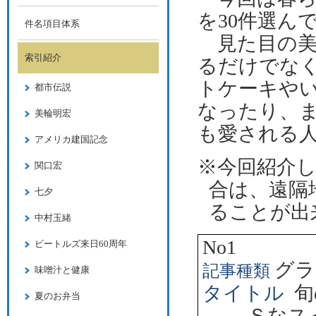
を30件選ん
件名項目体系
​
見た目の
索引紹介
るだけでな
トケーキや
都市伝説
なったり、
美輪明宏
も愛される
アメリカ建国記念
※今回紹介
関口宏
合は、遠隔
七夕
ることが出
中村玉緒
No1
ビートルズ来日60周年
グラ
記事種類
味噌汁と健康
タイトル
旬
夏のお弁当
Ｓなス