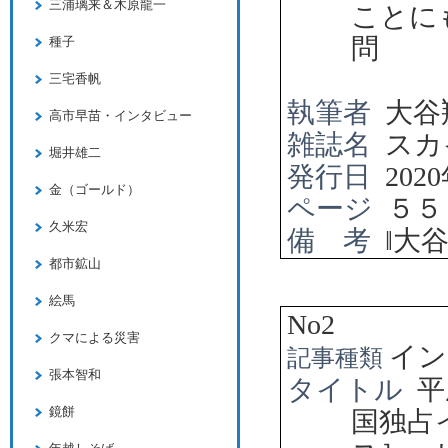
三浦璃来＆木原龍一
ことに
問
種子
三宅香帆
執筆者
大谷
高市早苗・インタビュー
雑誌名
スカ
堀井雄二
発行日
2020
金（ゴールド）
ページ
５５
久米宏
備 考
‖
大
都市鉱山
絵馬
No2
クマによる災害
イン
記事種類
張本智和
タイトル
平
鏡餅
国独占