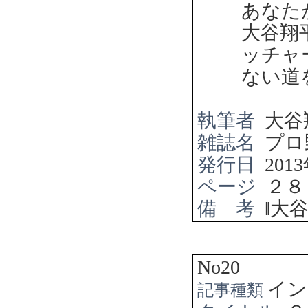
あなた
大谷翔
ッチャ
ない道
執筆者
大谷
雑誌名
プロ
発行日
2013
ページ
２８
備 考
‖
大
No20
イン
記事種類