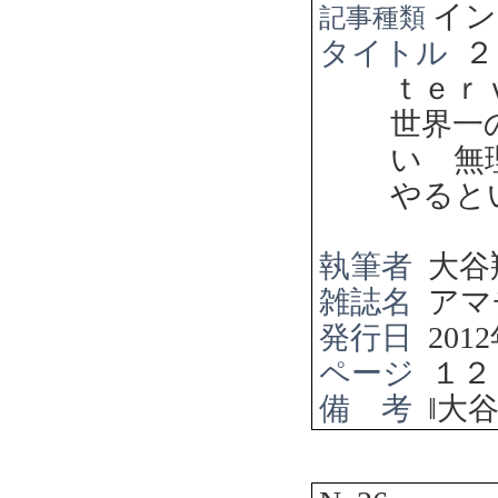
イン
記事種類
タイトル
２
ｔｅｒ
世界一
い 無
やると
執筆者
大谷
雑誌名
アマ
発行日
2012
ページ
１２
備 考
‖
大