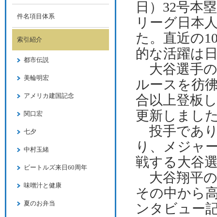
日）
32
号本
件名項目体系
リーグ日本
た。直近の
1
索引紹介
的な活躍は
都市伝説
大谷選手
美輪明宏
ルースを彷
アメリカ建国記念
合以上登板
更新しまし
関口宏
投手であ
七夕
り、メジャ
中村玉緒
戦する大谷
ビートルズ来日60周年
大谷翔平の
味噌汁と健康
その中から
夏のお弁当
ンタビュー