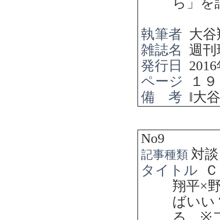
ら」を
執筆者
大谷
雑誌名
週刊
発行日
2016
ページ
１９
備 考
‖
大
No9
対談
記事種類
タイトル
Ｃ
翔平
×
ばいい
る
※