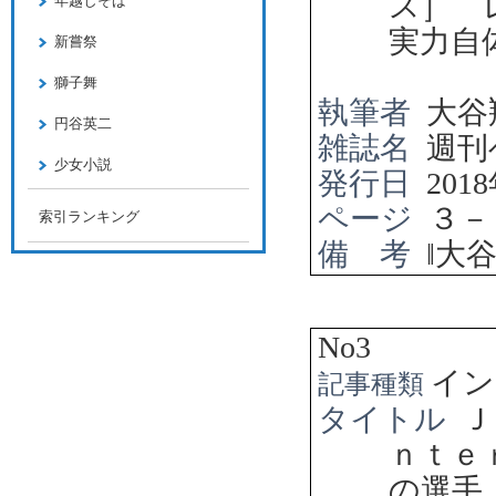
ス］ 
年越しそば
実力自
新嘗祭
獅子舞
執筆者
大谷
円谷英二
雑誌名
週刊
少女小説
発行日
2018
ページ
３－
索引ランキング
備 考
‖
大
No3
イン
記事種類
タイトル
Ｊ
ｎｔｅ
の選手