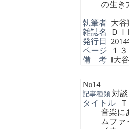
の生き
執筆者
大谷
雑誌名
ＤＩ
発行日
2014
ページ
１３
備 考
‖
大
No14
対談
記事種類
タイトル
Ｔ
音楽に
ムファ