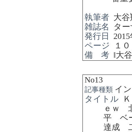
執筆者
大谷
雑誌名
ター
発行日
2015
ページ
１０
備 考
‖
大
No13
イン
記事種類
タイトル
Ｋ
ｅｗ 
平 ベ
達成 