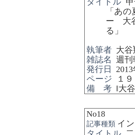
タイトル
甲
「あの
ー 大
る」
執筆者
大谷
雑誌名
週刊
発行日
2013
ページ
１９
備 考
‖
大
No18
イン
記事種類
タイトル
二