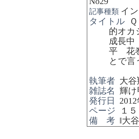
No29
イン
記事種類
タイトル
Ｑ
的オカ
成長中
平 花
とで言
執筆者
大谷
雑誌名
輝け
発行日
2012
ページ
１５
備 考
‖
大