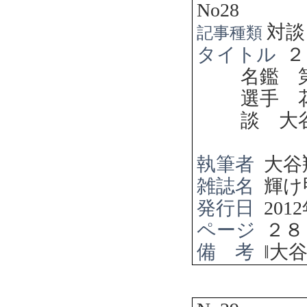
No28
対談
記事種類
タイトル
２
名鑑 
選手 
談 大
執筆者
大谷
雑誌名
輝け
発行日
2012
ページ
２８
備 考
‖
大