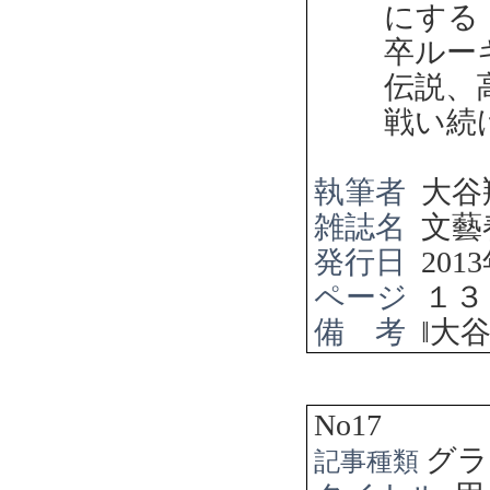
にする
卒ルー
伝説、
戦い続
執筆者
大谷
雑誌名
文藝
発行日
2013
ページ
１３
備 考
‖
大
No17
グラ
記事種類