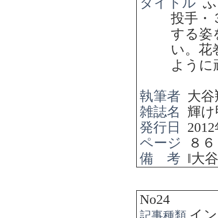
タイトル
ふ
投手・
する姿
い。花
ように
執筆者
大谷
雑誌名
輝け
発行日
2012
ページ
８６
備 考
‖
大
No24
イン
記事種類