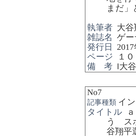
まだ」
執筆者
大谷
雑誌名
ゲー
発行日
2017
ページ
１０
備 考
‖
大
No7
イン
記事種類
タイトル
ａ
う ス
谷翔平