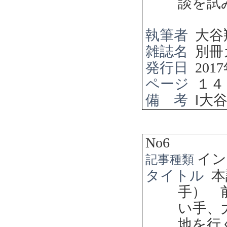
談を試
執筆者
大谷
雑誌名
別冊
発行日
2017
ページ
１４
備 考
‖
大
No6
イン
記事種類
タイトル
本
手） 
い手、
地を行