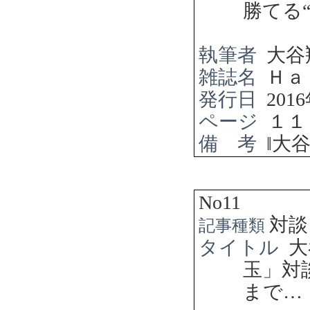
勝てる
執筆者
大谷
雑誌名
Ｈａ
発行日
2016
ページ
１１
備 考
‖
大
No11
対談
記事種類
タイトル
大
玉」
まで
…