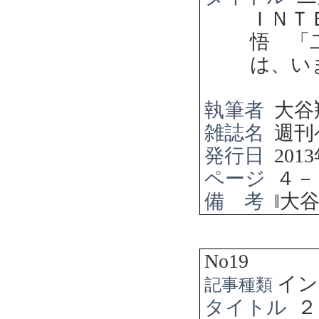
ＩＮＴ
悟 「
は、い
執筆者
大谷
雑誌名
週刊
発行日
2013
ページ
４－
備 考
‖
大
No19
イン
記事種類
タイトル
２