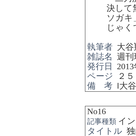
決して
ソガキ
じゃく
執筆者
大谷
雑誌名
週刊
発行日
2013
ページ
２５
備 考
‖
大
No16
イン
記事種類
タイトル
独