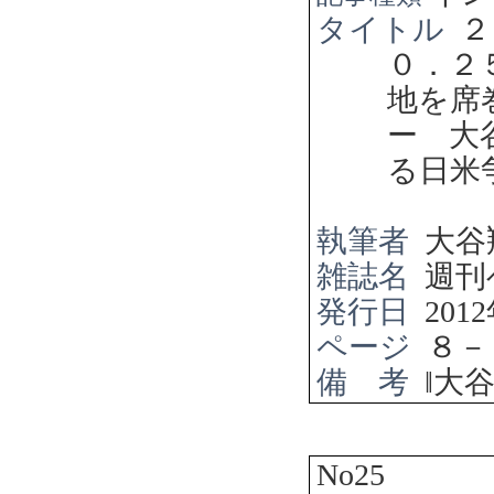
タイトル
２
０．２
地を席
ー 大
る日米
執筆者
大谷
雑誌名
週刊
発行日
2012
ページ
８－
備 考
‖
大
No25