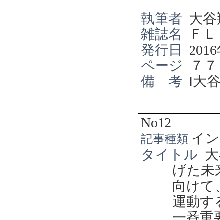
執筆者
大谷
雑誌名
ＦＬ
発行日
2016
ページ
７７
備 考
‖
大
No12
イン
記事種類
タイトル
げた未
向けて
運動す
一番重