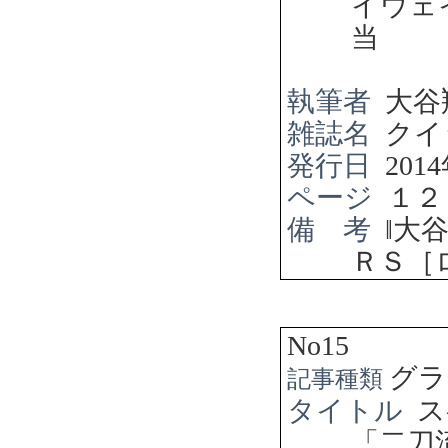
イウ
当
執筆者
大谷
雑誌名
クイ
発行日
2014
ページ
１２
備 考
‖
大
ＲＳ［
No15
グラ
記事種類
タイトル
ス
「二刀