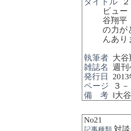
タイトル
２
ビュー
谷翔平
の力が
んあり
執筆者
大谷
雑誌名
週刊
発行日
2013
ページ
３－
備 考
‖
大
No21
対談
記事種類