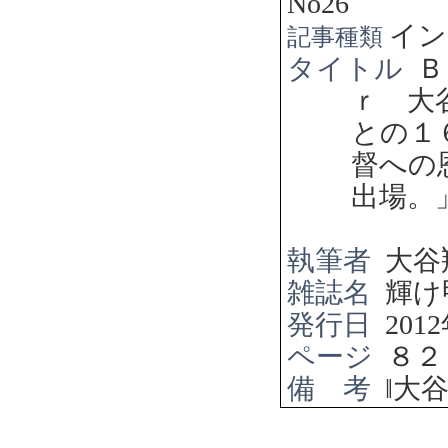
No26
イン
記事種類
タイトル
Ｂ
ｒ 大
との１
督への
出場。
執筆者
大谷
雑誌名
輝け
発行日
2012
ページ
８２
備 考
‖
大