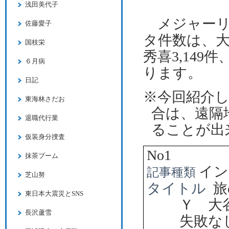
浅田美代子
メジャーリ
佐藤愛子
タ件数は、
国枝栄
秀喜
3,149
件
６月病
ります。
日記
※今回紹介
東海林さだお
合は、遠隔
退職代行業
ることが出
仮装身分捜査
No1
抹茶ブーム
イン
記事種類
芝山努
タイトル
旅
東日本大震災とSNS
Ｙ 大
長沢蘆雪
失敗な