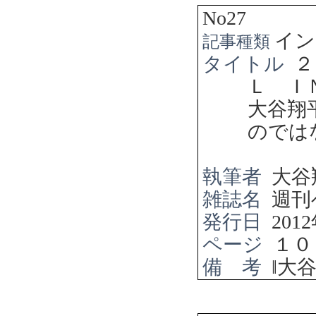
No27
イン
記事種類
タイトル
２
Ｌ Ｉ
大谷翔
のでは
執筆者
大谷
雑誌名
週刊
発行日
2012
ページ
１０
備 考
‖
大