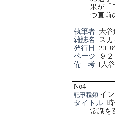
果が「
つ直前
執筆者
大谷
雑誌名
スカ
発行日
2018
ページ
９２
備 考
‖
大
No4
イン
記事種類
タイトル
時
常識を