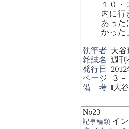
１０・
内に行
あった
かった
執筆者
大谷
雑誌名
週刊
発行日
2012
ページ
３－
備 考
‖
大
No23
イン
記事種類