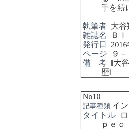
手を続
執筆者
大谷
雑誌名
ＢＩ
発行日
2016
ページ
９－
備 考
‖
大
歴
‖
No10
イン
記事種類
タイトル
ロ
ｐｅｃ