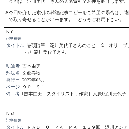
今回は、淀川美代子さんの人名索引全
20
件を紹介します。
※今回紹介した索引の雑誌記事コピーをご希望の場合は、遠
で取り寄せることが出来ます。 どうぞご利用下さい。
No1
記事種類
タイトル
巻頭随筆 淀川美代子さんのこと
※
「オリーブ
った淀川美代子さん
執筆者
吉本由美
雑誌名
文藝春秋
発行日
2022
年
03
月
ページ
９０－９１
備 考
‖
吉本由美［スタイリスト，作家］人脈
‖
淀川美代子
No2
記事種類
タイトル
ＲＡＤＩＯ ＰＡ ＰＡ １３９回 淀川アンア