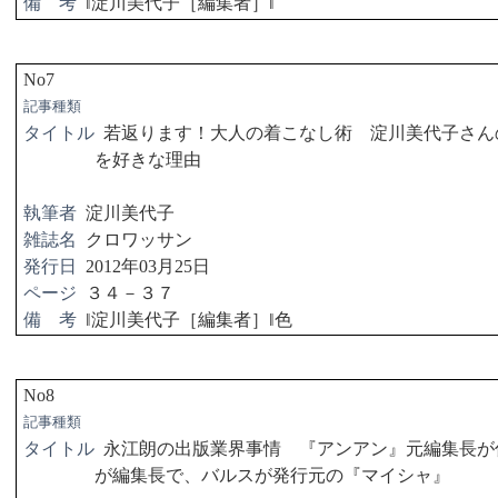
備 考
‖
淀川美代子［編集者］
‖
No7
記事種類
タイトル
若返ります！大人の着こなし術 淀川美代子さん
を好きな理由
執筆者
淀川美代子
雑誌名
クロワッサン
発行日
2012
年
03
月
25
日
ページ
３４－３７
備 考
‖
淀川美代子［編集者］
‖
色
No8
記事種類
タイトル
永江朗の出版業界事情 『アンアン』元編集長
が編集長で、バルスが発行元の『マイシャ』