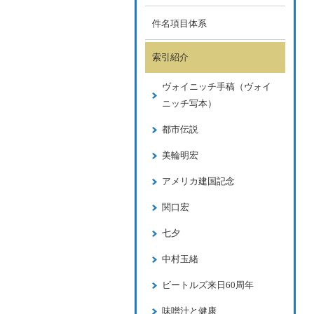
件名項目体系
索引紹介
ヴォイニッチ手稿（ヴォイ
ニッチ写本）
都市伝説
美輪明宏
アメリカ建国記念
関口宏
七夕
中村玉緒
ビートルズ来日60周年
味噌汁と健康