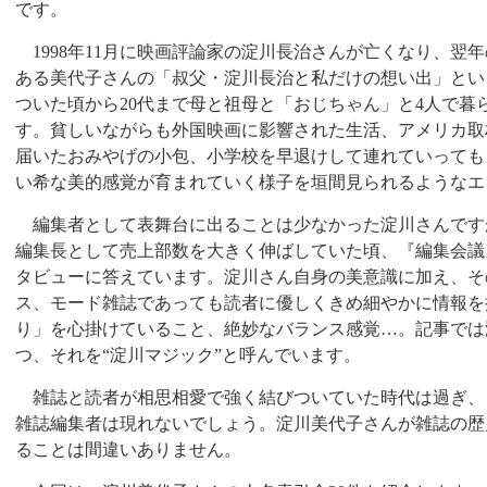
です。
1998
年
11
月に映画評論家の淀川長治さんが亡くなり、翌年
ある美代子さんの「叔父・淀川長治と私だけの想い出」とい
ついた頃から
20
代まで母と祖母と「おじちゃん」と
4
人で暮
す。貧しいながらも外国映画に影響された生活、アメリカ取
届いたおみやげの小包、小学校を早退けして連れていっても
い希な美的感覚が育まれていく様子を垣間見られるようなエ
編集者として表舞台に出ることは少なかった淀川さんです
編集長として売上部数を大きく伸ばしていた頃、『編集会議
タビューに答えています。淀川さん自身の美意識に加え、そ
ス、モード雑誌であっても読者に優しくきめ細やかに情報を
り」を心掛けていること、絶妙なバランス感覚…。記事では
つ、それを“淀川マジック”と呼んでいます。
雑誌と読者が相思相愛で強く結びついていた時代は過ぎ、
雑誌編集者は現れないでしょう。淀川美代子さんが雑誌の歴
ることは間違いありません。