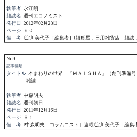
執筆者
永江朗
雑誌名
週刊エコノミスト
発行日
2012
年
02
月
28
日
ページ
６０
備 考
‖
淀川美代子［編集者］
‖
雑貨屋，日用雑貨店，雑誌
No9
記事種類
タイトル
本まわりの世界 『ＭＡＩＳＨＡ』（創刊準備号
雑誌
執筆者
中森明夫
雑誌名
週刊朝日
発行日
2011
年
12
月
16
日
ページ
８１
備 考
‖
中森明夫［コラムニスト］連載
‖
淀川美代子［編集