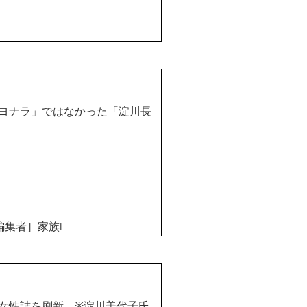
ヨナラ」ではなかった「淀川長
編集者］家族
‖
の女性誌を刷新
※
淀川美代子氏