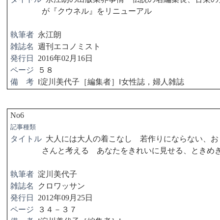
が『クウネル』をリニューアル
執筆者
永江朗
雑誌名
週刊エコノミスト
発行日
2016
年
02
月
16
日
ページ
５８
備 考
‖
淀川美代子［編集者］
‖
女性誌，婦人雑誌
No6
記事種類
タイトル
大人には大人の着こなし 若作りにならない、お
さんと考える あなたをきれいに見せる、ときめ
執筆者
淀川美代子
雑誌名
クロワッサン
発行日
2012
年
09
月
25
日
ページ
３４－３７