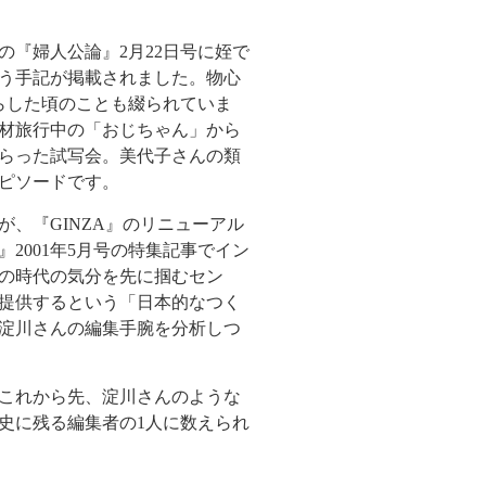
の『婦人公論』
2
月
22
日号に姪で
う手記が掲載されました。物心
らした頃のことも綴られていま
材旅行中の「おじちゃん」から
らった試写会。美代子さんの類
ピソードです。
が、『
GINZA
』のリニューアル
』
2001
年
5
月号の特集記事でイン
の時代の気分を先に掴むセン
提供するという「日本的なつく
淀川さんの編集手腕を分析しつ
これから先、淀川さんのような
史に残る編集者の
1
人に数えられ