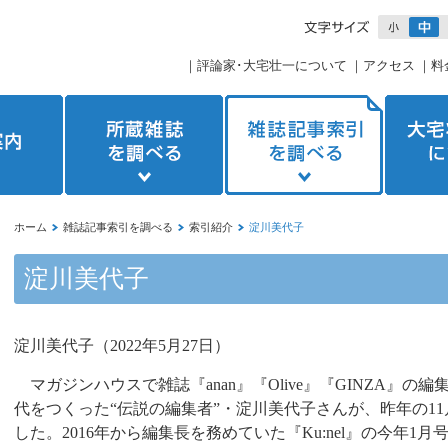
｜
評論家･大宅壮一について
｜
アクセス
｜
料
ホーム
雑誌記事索引を調べる
索引紹介
淀川美代子
淀川美代子
淀川美代子（
2022
年
5
月
27
日）
マガジンハウスで雑誌『
anan
』『
Olive
』『
GINZA
』の編
代をつくった“伝説の編集者”・淀川美代子さんが、昨年の
11
した。
2016
年から編集長を務めていた『
Ku:nel
』の今年
1
月