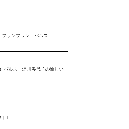
，フランフラン，バルス
）バルス 淀川美代子の新しい
者］
‖