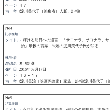
ページ
４７
備 考
‖
淀川美代子［編集者］人脈、訃報
‖
No4
記事種類
タイトル
輝ける明日への遺言 「サヨナラ、サヨナラ、サ
治」最後の言葉
※
姪の淀川美代子氏が語る
執筆者
雑誌名
週刊新潮
発行日
2016
年
03
月
17
日
ページ
４６－４７
備 考
‖
淀川長治［映画評論家］家族、訃報
‖
淀川美代子［
No5
記事種類
タイトル
永江朗の出版業界事情 伝説の名編集長、古巣