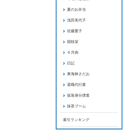
夏のお弁当
浅田美代子
佐藤愛子
国枝栄
６月病
日記
東海林さだお
退職代行業
仮装身分捜査
抹茶ブーム
索引ランキング