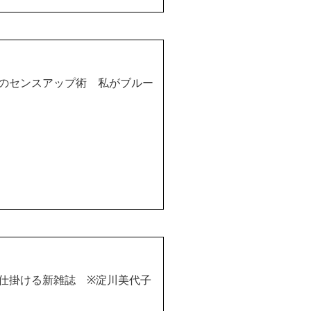
のセンスアップ術 私がブルー
が仕掛ける新雑誌
※
淀川美代子