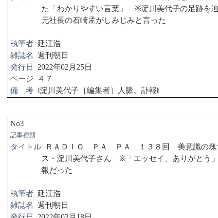
た「わかりやすい言葉」
※
淀川美代子の足跡を
元社長の石崎孟がしみじみと言った
執筆者
延江浩
雑誌名
週刊朝日
発行日
2022
年
02
月
25
日
ページ
４７
備 考
‖
淀川美代子［編集者］人脈、訃報
‖
No3
記事種類
タイトル
ＲＡＤＩＯ ＰＡ ＰＡ １３８回 美意識の塊
ス・淀川美代子さん
※
「エッセイ、ありがとう
報だった
執筆者
延江浩
雑誌名
週刊朝日
発行日
2022
年
02
月
18
日