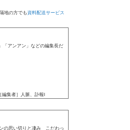
隔地の方でも
資料配送サービス
」「アンアン」などの編集長だ
［編集者］人脈、訃報
‖
ンの思い切りと凄み こだわっ