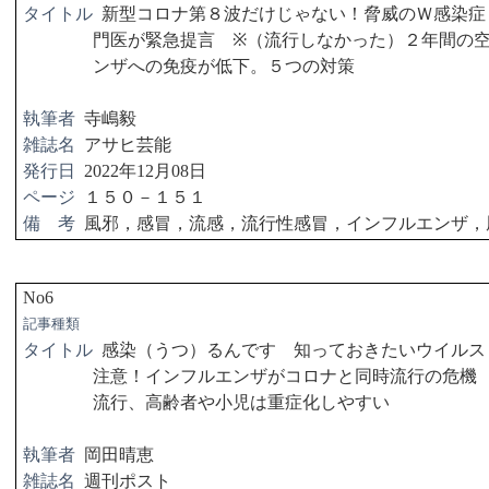
タイトル
新型コロナ第８波だけじゃない！脅威のＷ感染症
門医が緊急提言
※
（流行しなかった）２年間の
ンザへの免疫が低下。５つの対策
執筆者
寺嶋毅
雑誌名
アサヒ芸能
発行日
2022
年
12
月
08
日
ページ
１５０－１５１
備 考
風邪，感冒，流感，流行性感冒，インフルエンザ，
No6
記事種類
タイトル
感染（うつ）るんです 知っておきたいウイルス
注意！インフルエンザがコロナと同時流行の危
流行、高齢者や小児は重症化しやすい
執筆者
岡田晴恵
雑誌名
週刊ポスト