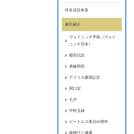
件名項目体系
索引紹介
ヴォイニッチ手稿（ヴォイ
ニッチ写本）
都市伝説
美輪明宏
アメリカ建国記念
関口宏
七夕
中村玉緒
ビートルズ来日60周年
味噌汁と健康