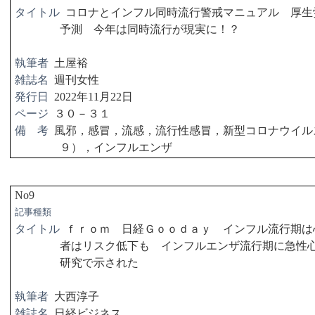
タイトル
コロナとインフル同時流行警戒マニュアル 厚生
予測 今年は同時流行が現実に！？
執筆者
土屋裕
雑誌名
週刊女性
発行日
2022
年
11
月
22
日
ページ
３０－３１
備 考
風邪，感冒，流感，流行性感冒，新型コロナウイル
９），インフルエンザ
No9
記事種類
タイトル
ｆｒｏｍ 日経Ｇｏｏｄａｙ インフル流行期は
者はリスク低下も インフルエンザ流行期に急性
研究で示された
執筆者
大西淳子
雑誌名
日経ビジネス