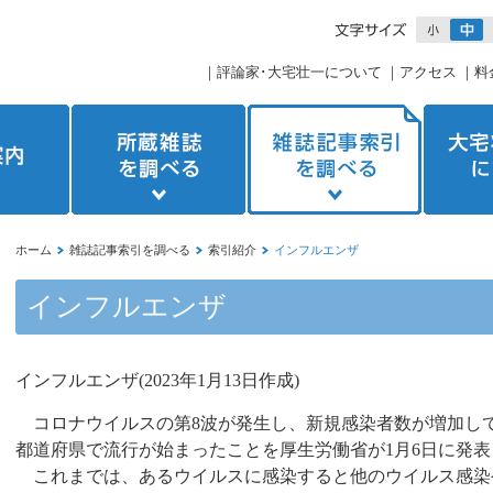
｜
評論家･大宅壮一について
｜
アクセス
｜
料
ホーム
雑誌記事索引を調べる
索引紹介
インフルエンザ
インフルエンザ
インフルエンザ
(2023
年
1
月
13
日作成
)
コロナウイルスの第8波が発生し、新規感染者数が増加して
都道府県で流行が始まったことを厚生労働省が1月6日に発
これまでは、あるウイルスに感染すると他のウイルス感染