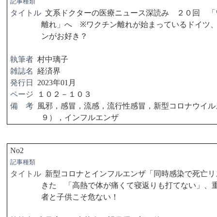
記事種類
タイトル
文系ドクターの医療ニュース深読み ２０回 「
離れ」へ
※
ワクチン離れが始まっているドイツ
ンがお好き？
執筆者
村中璃子
雑誌名
経済界
発行日
2023
年
01
月
ページ
１０２－１０３
備 考
風邪，感冒，流感，流行性感冒，新型コロナウイル
９），インフルエンザ
No2
記事種類
タイトル
新型コロナとインフルエンザ「同時感染で死亡リ
きた 「高熱で体が痛くて寝返りも打てない」、
者と子供こそ危ない！