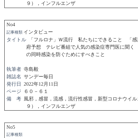
９），インフルエンザ
No4
インタビュー
記事種類
タイトル
「フルロナ」Ｗ流行 私たちにできること 「感
府予想 テレビ番組で人気の感染症専門医に聞
の同時感染を防ぐためにすべきこと
執筆者
寺島毅
雑誌名
サンデー毎日
発行日
2022
年
12
月
11
日
ページ
６０－６１
備 考
風邪，感冒，流感，流行性感冒，新型コロナウイル
９），インフルエンザ
No5
記事種類