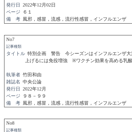
発行日
2022
年
12
月
02
日
ページ
６１
備 考
風邪，感冒，流感，流行性感冒，インフルエンザ
No7
記事種類
タイトル
特別企画 警告 今シーズンはインフルエンザ大
上げるには免役増強
※
ワクチン効果を高める乳
執筆者
竹田和由
雑誌名
中央公論
発行日
2022
年
12
月
ページ
９８－９９
備 考
風邪，感冒，流感，流行性感冒，インフルエンザ
No8
記事種類