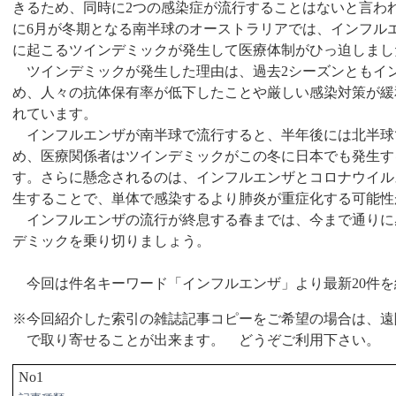
きるため、同時に2つの感染症が流行することはないと言わ
に6月が冬期となる南半球のオーストラリアでは、インフル
に起こるツインデミックが発生して医療体制がひっ迫しまし
ツインデミックが発生した理由は、過去2シーズンともイ
め、人々の抗体保有率が低下したことや厳しい感染対策が緩
れています。
インフルエンザが南半球で流行すると、半年後には北半球
め、医療関係者はツインデミックがこの冬に日本でも発生す
す。さらに懸念されるのは、インフルエンザとコロナウイル
生することで、単体で感染するより肺炎が重症化する可能性
インフルエンザの流行が終息する春までは、今まで通りに
デミックを乗り切りましょう。
今回は件名キーワード「インフルエンザ」より最新
20
件を
※今回紹介した索引の雑誌記事コピーをご希望の場合は、遠
で取り寄せることが出来ます。 どうぞご利用下さい。
No1