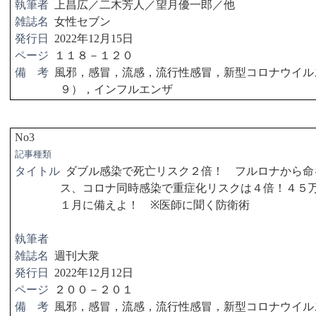
執筆者
上昌広／二木芳人／望月優一郎／他
雑誌名
女性セブン
発行日
2022
年
12
月
15
日
ページ
１１８－１２０
備 考
風邪，感冒，流感，流行性感冒，新型コロナウイル
９），インフルエンザ
No3
記事種類
タイトル
ダブル感染で死亡リスク２倍！ フルロナから命
ス、コロナ同時感染で重症化リスクは４倍！４５
１月に備えよ！
※
医師に聞く防衛術
執筆者
雑誌名
週刊大衆
発行日
2022
年
12
月
12
日
ページ
２００－２０１
備 考
風邪，感冒，流感，流行性感冒，新型コロナウイル