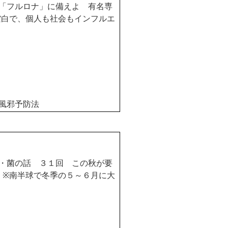
「フルロナ」に備えよ 有名専
空白で、個人も社会もインフルエ
風邪予防法
・菌の話 ３１回 この秋が要
機
※
南半球で冬季の５～６月に大