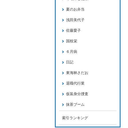
夏のお弁当
浅田美代子
佐藤愛子
国枝栄
６月病
日記
東海林さだお
退職代行業
仮装身分捜査
抹茶ブーム
索引ランキング