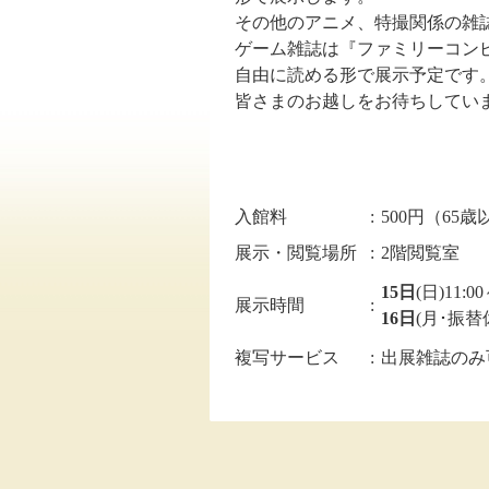
その他のアニメ、特撮関係の雑
ゲーム雑誌は『ファミリーコンピュー
自由に読める形で展示予定です
皆さまのお越しをお待ちしてい
入館料
:
500円（6
展示・閲覧場所
:
2階閲覧室
15日
(日)11:0
展示時間
:
16日
(月･振替休
複写サービス
:
出展雑誌のみ