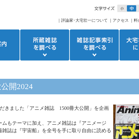
｜
評論家･大宅壮一について
｜
アクセス
｜
料
公開2024
ただきました「アニメ雑誌 1500冊大公開」を企画
。
ームもテーマに加え、アニメ雑誌は『アニメージ
撮雑誌は『宇宙船』を全号を手に取り自由に読める