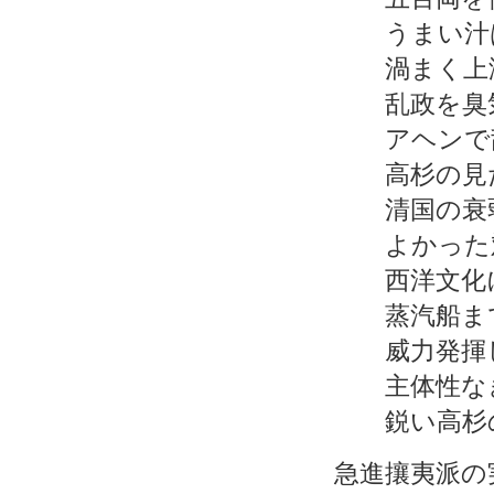
うまい汁は
渦まく上海
乱政を臭気
アヘンで乱
高杉の見た“
清国の衰弱
よかった対
西洋文化に
蒸汽船まで
威力発揮し
主体性なき
鋭い高杉の
急進攘夷派の