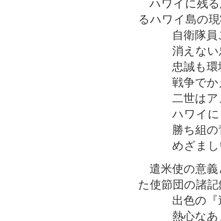
ハワイに残る
るハワイ島の現
自衛隊員こ
消えない
忠誠も環境
戦争でかえ
二世はアメ
ハワイにも
勝ち組の背
めざましい
遣米使の意義
た使節団の諸記
出色の『遣
熱心なあま