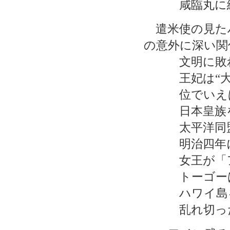
咸臨丸に絶
遣米使の見た
の意外に深い関
文明に敗れ
王妃は“大は
位でいえば
日本皇族を
太平洋同盟
明治四年に
女王が「ア
トーゴーは
ハワイ島を
乱れ切った