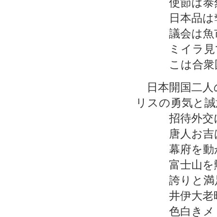
使節は泰然
日本品は奪
議会は魚市
ミイラ見て“
こは合衆国
日本開国二人
リスの勇気と誠
招待外交に
唐人お吉は
幕府を動か
富士山を勲
誇りと満足
井伊大老暗
色白きメリ