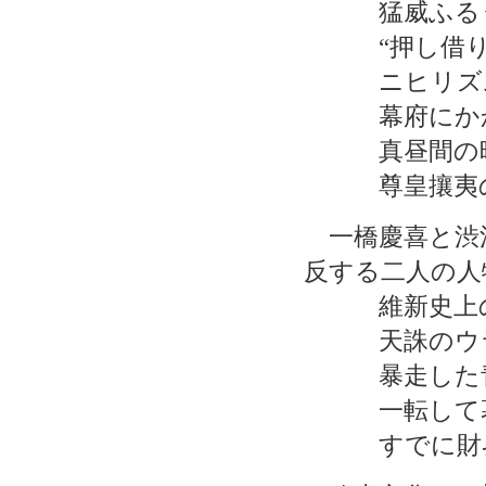
猛威ふるう
“押し借り”
ニヒリズム
幕府にかか
真昼間の
尊皇攘夷の
一橋慶喜と渋
反する二人の人
維新史上の
天誅のウラ
暴走した青
一転して幕
すでに財界