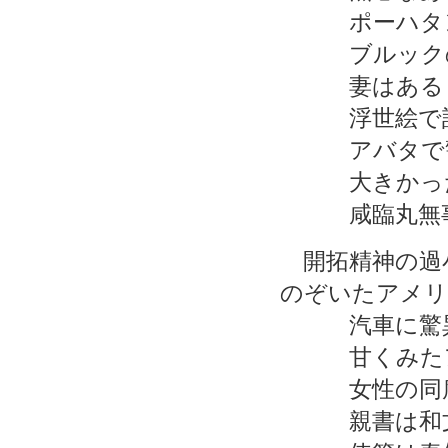
ポーハタン
ブルックの
妻はあるじ
浮世絵で訴
アバタで警
大きかった
咸臨丸無事
開拓精神の過
のぞいたアメリ
汽車に驚異
甘くみたア
女性の同席
親書は和文