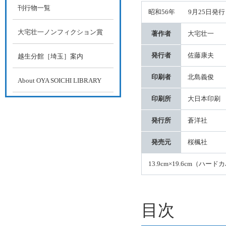
刊行物一覧
昭和56年 9月25日発行（
大宅壮一ノンフィクション賞
著作者
大宅壮一
発行者
佐藤康夫
越生分館［埼玉］案内
印刷者
北島義俊
About OYA SOICHI LIBRARY
印刷所
大日本印刷
発行所
蒼洋社
発売元
桜楓社
13.9cm×19.6cm（ハード
目次