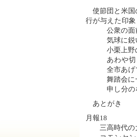
使節団と米国の
行が与えた印象
公衆の面前
気球に鋭い
小栗上野の
あわや切り
全市あげて
舞踏会に一
申し分のな
あとがき
月報18
三高時代の大