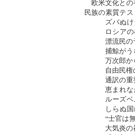
欧米文化との
民族の素質テス
ズバぬけた
ロシアの極
漂流民の予
捕鯨がうな
万次郎から
自由民権の
通訳の重要
恵まれなか
ルーズベル
しらぬ国に
“士官は無知
大気炎の福