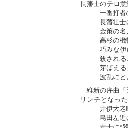
長藩士のテロ意
一番打者の
長藩壮士に
金策の名人
高杉の機転
巧みな伊藤
殺される理
芽ばえる資
波乱にとんだ
維新の序曲「
リンチとなった
井伊大老暗
島田左近に“
志士に“殺し