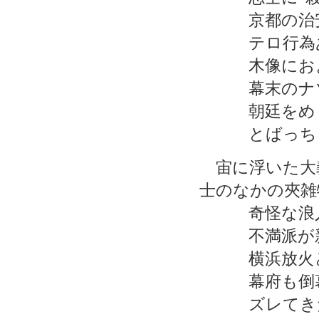
京都の治安
テロ行為あ
木像におよん
幕末のナゾ
朝廷をめぐ
とばっちり
宙に浮いた大
士のなかの夾雑
奇怪な浪人
不満派が新
横浜放火と
幕府も倒幕
ズレてきた