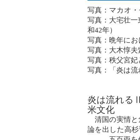
写真：マカオ・
写真：大宅壮一
和42年）
写真：晩年にお
写真：大木惇夫
写真：秩父宮妃
写真：「炎は流
炎は流れる
米文化
清国の実情と
論を出した高杉
五百両を使